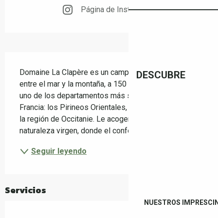
Página de Instagram
Descripción
Domaine La Clapère es un camping naturista situado 
DESCUBRE
entre el mar y la montaña, a 150 metros de altitud, en 
uno de los departamentos más soleados del sur de 
Francia: los Pirineos Orientales, que forman parte de 
la región de Occitanie. Le acogerán 50 hectáreas de 
naturaleza virgen, donde el confort ha...
Seguir leyendo
Servicios
NUESTROS IMPRESCI