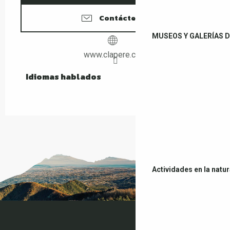
Contáctenos
MUSEOS Y GALERÍAS D
www.clapere.com
Idiomas hablados
Idiomas hablados
Actividades en la natu