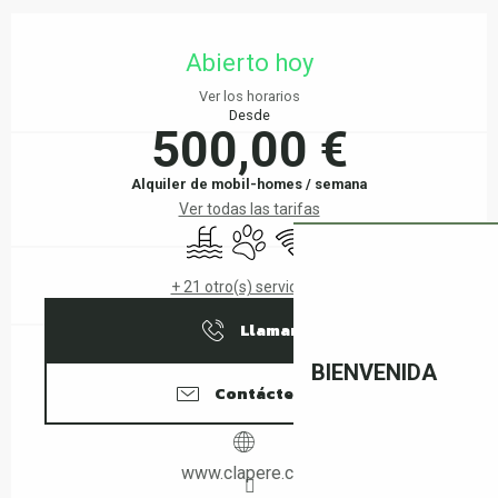
Horarios y datos de contacto
Abierto hoy
Ver los horarios
Desde
500,00 €
Alquiler de mobil-homes / semana
Ver todas las tarifas
Piscina
Se aceptan animales
Wifi
+ 21 otro(s) servicio(s)
Llamar
BIENVENIDA
Contáctenos
www.clapere.com