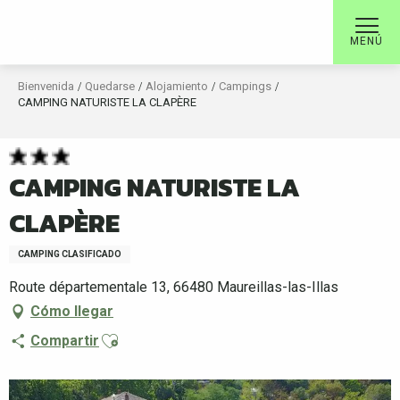
Aller
au
MENÚ
contenu
principal
Bienvenida
Quedarse
Alojamiento
Campings
CAMPING NATURISTE LA CLAPÈRE
CAMPING NATURISTE LA
CLAPÈRE
CAMPING CLASIFICADO
Route départementale 13, 66480 Maureillas-las-Illas
Cómo llegar
Ajouter aux favoris
Compartir