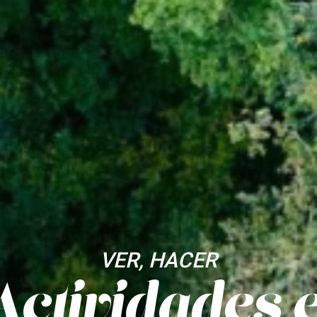
VER, HACER
des en