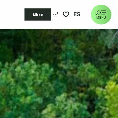
ES
--°
Libro
MENÚ
Voir les favoris