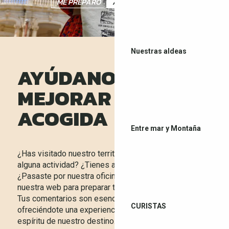
ME PREPARO
AQUÍ ESTOY
Nuestras aldeas
AYÚDANOS A
MEJORAR TU
ACOGIDA
Entre mar y Montaña
¿Has visitado nuestro territorio? ¿Disfrutaste de
alguna actividad? ¿Tienes alguna sugerencia?
¿Pasaste por nuestra oficina de turismo o utilizaste
nuestra web para preparar tu estancia?
Tus comentarios son esenciales para seguir
CURISTAS
ofreciéndote una experiencia de calidad, fiel al
espíritu de nuestro destino.