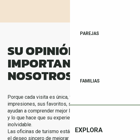
PAREJAS
SU OPINIÓN ES
IMPORTANTE PARA
NOSOTROS
FAMILIAS
Porque cada visita es única, tu opinión cuenta. Sus
impresiones, sus favoritos, sus sugerencias… nos
ayudan a comprender mejor lo que le gusta, lo que busca
y lo que hace que su experiencia en el Vallespir sea
inolvidable.
EXPLORA
Las oficinas de turismo están aquí para escucharle, con
el deseo sincero de mejorar cada acogida, cada