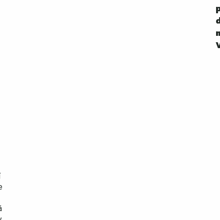
í
e
á
y