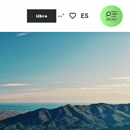
ES
--°
Libro
MENÚ
Voir les favoris