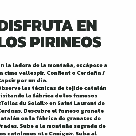
DISFRUTA EN
LOS PIRINEOS
En la ladera de la montaña, escápese a
la cima vallespir, Conflent o Cerdaña /
Capcir por un día.
Observe las técnicas de tejido catalán
visitando la fábrica de los famosos
«Toiles du Soleil» en Saint Laurent de
Cerdans. Descubre el famoso granate
catalán en la fábrica de granates de
Prades. Sube a la montaña sagrada de
los catalanes «Le Canigo». Suba al