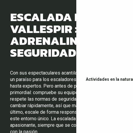
ESCALADA EN
VALLESPIR :
ADRENALINA Y
SEGURIDAD
Con sus espectaculares acantilados, el Vallespir es
un paraíso para los escaladores, desde principiantes
Actividades en la natur
hasta expertos. Pero antes de partir, la seguridad es
primordial: compruebe su equipo, lleve casco y
respete las normas de seguridad. El tiempo puede
cambiar rápidamente, así que manténgase alerta. Por
último, escale de forma responsable para preservar
este entorno único. La escalada es una aventura
apasionante, siempre que se combine la prudencia
con la pasión.