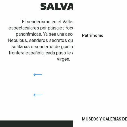
SALVAJE
El senderismo en el Vallespir ofrece rutas
espectaculares por paisajes rocosos, bosques y vistas
panorámicas. Ya sea una ascensión a la cima del
Patrimonio
Neoulous, senderos secretos que conducen a cascadas
solitarias o senderos de gran recorrido que cruzan la
frontera española, cada paso le acercará a la naturaleza
virgen.
MUSEOS Y GALERÍAS D