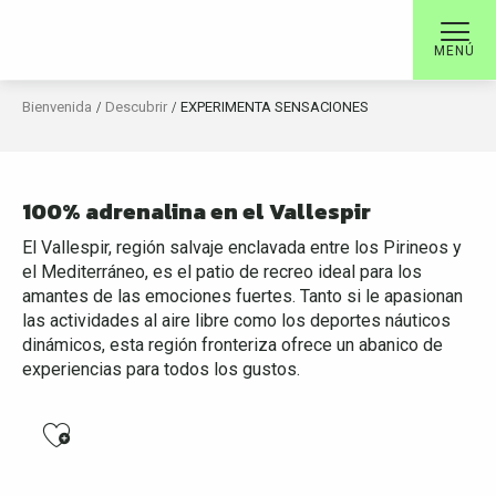
salga de la rutina y
Aller
au
opte por un fin de
MENÚ
contenu
semana emocionante
principal
Bienvenida
Descubrir
EXPERIMENTA SENSACIONES
EN VALLESPIR
100% adrenalina en el Vallespir
El Vallespir, región salvaje enclavada entre los Pirineos y
el Mediterráneo, es el patio de recreo ideal para los
amantes de las emociones fuertes. Tanto si le apasionan
las actividades al aire libre como los deportes náuticos
dinámicos, esta región fronteriza ofrece un abanico de
experiencias para todos los gustos.
Ajouter aux favoris