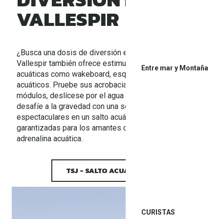
VALLESPIR
¿Busca una dosis de diversión en las pistas?
Vallespir también ofrece estimulantes actividades
Entre mar y Montaña
acuáticas como wakeboard, esquí por cable y saltos
acuáticos. Pruebe sus acrobacias en rampas y
módulos, deslícese por el agua tirado por un cable o
desafíe a la gravedad con una serie de saltos
espectaculares en un salto acuático. Emociones
garantizadas para los amantes de la velocidad y la
adrenalina acuática.
TSJ - SALTO ACUÁTICO
CURISTAS