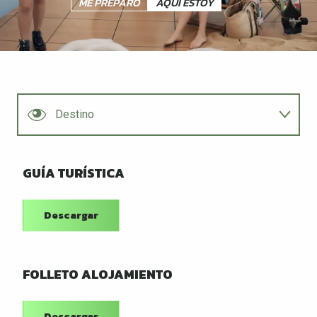
ME PREPARO
AQUÍ ESTOY
Destino
Bici
GUÍA TURÍSTICA
Senderismo
Descargar
Niños
FOLLETO ALOJAMIENTO
Animación
Descargar