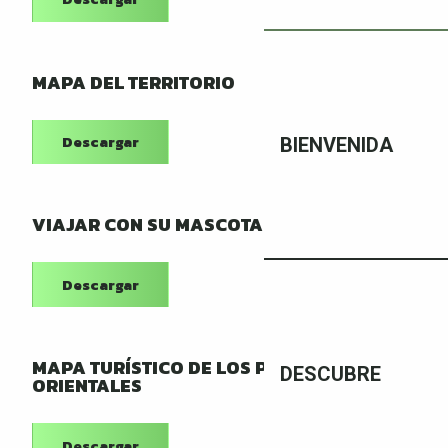
Mercados
Baños termales
MAPA DEL TERRITORIO
Transporte
Descargar
BIENVENIDA
Discapacidad
VIAJAR CON SU MASCOTA
Puntos de recarga
Descargar
MAPA TURÍSTICO DE LOS PIRINEOS
DESCUBRE
ORIENTALES
Descargar