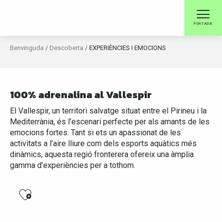
sortiu de la vostra
Aller
au
rutina, trieu un cap de
PORTADA
contenu
setmana emocionant
principal
Benvinguda
Descoberta
EXPERIÈNCIES I EMOCIONS
EN VALLESPIR
100% adrenalina al Vallespir
El Vallespir, un territori salvatge situat entre el Pirineu i la
Mediterrània, és l’escenari perfecte per als amants de les
emocions fortes. Tant si ets un apassionat de les
activitats a l’aire lliure com dels esports aquàtics més
dinàmics, aquesta regió fronterera ofereix una àmplia
gamma d’experiències per a tothom.
Ajouter aux favoris