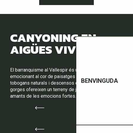
CANYONING EN
AIGÜES VIVES
El barranquisme al Vallespir és una aventura
emocionant al cor de paisatges salvatges. Entre salts,
BENVINGUDA
tobogans naturals i descensos en ràpel, els rius i les
gorges ofereixen un terreny de joc perfecte per als
amants de les emocions fortes.