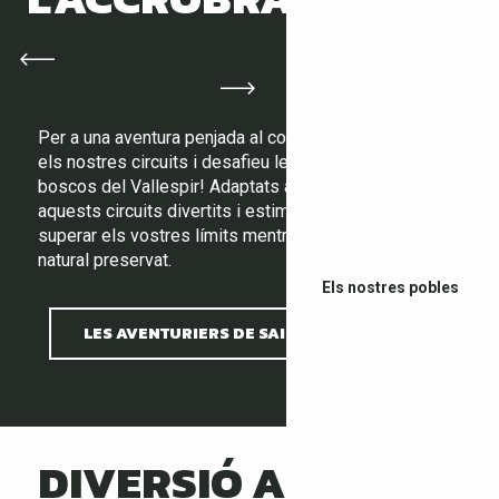
Per a una aventura penjada al cor de la natura, proveu
els nostres circuits i desafieu les alçades al cor dels
boscos del Vallespir! Adaptats a tots els nivells,
aquests circuits divertits i estimulants us permetran
superar els vostres límits mentre gaudiu d’un entorn
natural preservat.
Els nostres pobles
LES AVENTURIERS DE SAINT JEAN PARK
DIVERSIÓ AL