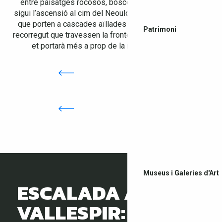
entre paisatges rocosos, boscos i panoràmiques. Ja
sigui l’ascensió al cim del Neoulous, els camins secrets
que porten a cascades aïllades o els senders de gran
Patrimoni
recorregut que travessen la frontera espanyola, cada pas
et portarà més a prop de la natura preservada.
Museus i Galeries d'Art
ESCALADA AL
VALLESPIR: