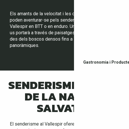
Els amants de la velocitat i les descendes tècniques
poden aventurar-se pels senders escarpats del
Vallespir en BTT o en enduro. Una varietat de circuits
us portarà a través de paisatges naturals preservats,
des dels boscos densos fins a les crestes
panoràmiques.
Gastronomia i Producte
SENDERISME AL COR
DE LA NATURA
SALVATGE
El senderisme al Vallespir ofereix rutes espectaculars