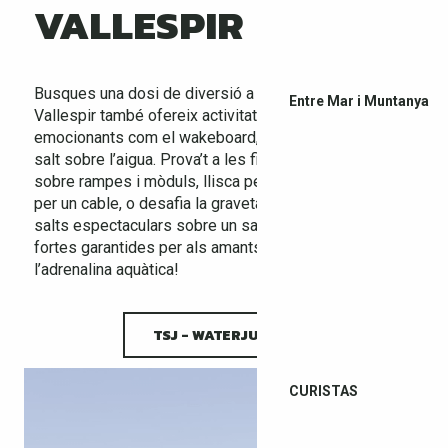
VALLESPIR
Busques una dosi de diversió a les pistes? El
Entre Mar i Muntanya
Vallespir també ofereix activitats aquàtiques
emocionants com el wakeboard, el esquí aquàtic i el
salt sobre l’aigua. Prova’t a les figures acrobàtiques
sobre rampes i mòduls, llisca per l’aigua arrossegat
per un cable, o desafia la gravetat amb una sèrie de
salts espectaculars sobre un salt d’aigua. Emocions
fortes garantides per als amants de la velocitat i
l’adrenalina aquàtica!
TSJ - WATERJUMP
CURISTAS