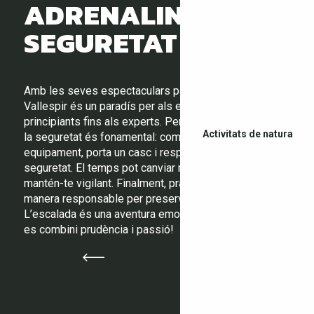
ADRENALINA I
SEGURETAT
Amb les seves espectaculars parets de roca, el
Vallespir és un paradís per als escaladors, des dels
principiants fins als experts. Però abans de començar,
Activitats de natura
la seguretat és fonamental: comprova el teu
equipament, porta un casc i respecta les normes de
seguretat. El temps pot canviar ràpidament, així que
mantén-te vigilant. Finalment, practica l’escalada de
manera responsable per preservar aquest entorn únic.
L’escalada és una aventura emocionant, sempre que
es combini prudència i passió!