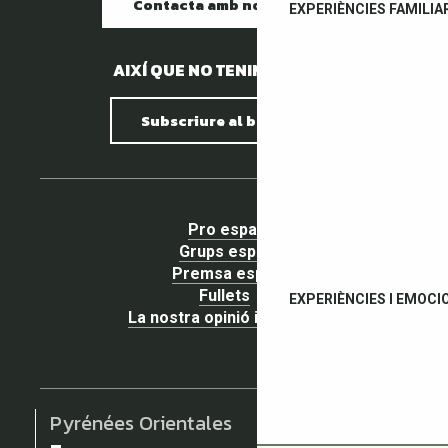
Contacta amb nosaltres
EXPERIÈNCIES FAMILIA
AIXÍ QUE NO TENIM PEDRES.
Subscriure al butlletí
Pro espai
Grups espai
Premsa espai
Fullets
EXPERIÈNCIES I EMOCI
La nostra opinió importa !
Pyrénées Orientales