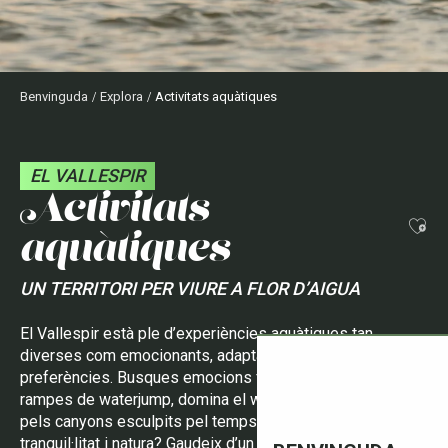
Benvinguda
Explora
Activitats aquàtiques
EL VALLESPIR
activitats
Ajo
aquàtiques
UN TERRITORI PER VIURE A FLOR D’AIGUA
El Vallespir està ple d’experiències aquàtiques tan
diverses com emocionants, adaptades a totes les edats i
preferències. Busques emocions fortes? Llança’t per les
rampes de waterjump, domina el wakeboard o descendeix
pels canyons esculpits pel temps. Prefereixes
tranquil·litat i natura? Gaudeix d’un passeig amb caiac o