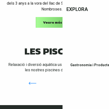
dels 3 anys a la vora del llac de St Jean-Pla-de-Corts.
EXPLORA
Nombroses...
Veure més
LES PISCINES
Relaxació i diversió aquàtica us esperen a cada bany a
Gastronomia i Producte
les nostres piscines del
Vallespir
!