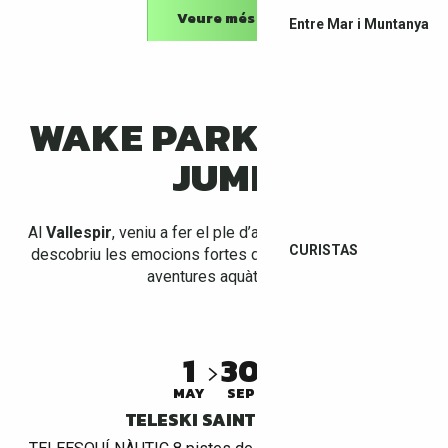
Veure més
Entre Mar i Muntanya
WAKE PARK I WATER
JUMP
Al
Vallespir
, veniu a fer el ple d’adrenalina al wake park i
CURISTAS
descobriu les emocions fortes del water jump per viure
aventures aquàtiques!
1
30
MAY
SEP
TELESKI SAINT JEAN