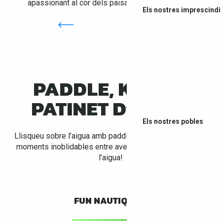
apassionant al cor dels paisatges del
Vallespir
!
MAY
OCT
Els nostres imprescindi
AQUACANYON
Veure més
PADDLE, KAIAC I
PATINET D’AIGUA
Els nostres pobles
Llisqueu sobre l’aigua amb paddle, kaiac o patinet i viviu
moments inoblidables entre aventura i relax al ritme de
l’aigua!
FUN NAUTIQUE