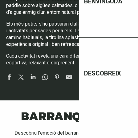
BENVINGUDA
paddle sobre aigües calmades, o relaxa’t en un patinet
d’aigua enmig d’un entorn natural preservat.
Els més petits s’ho passaran d’allò més bé a les piscines
i activitats pensades per a ells. I si t’agrada sortir dels
camins habituals, la tirolina splash t’ofereix una
experiència original i ben refrescant.
Cada activitat revela una cara diferent del territori: lúdica,
esportiva, relaxant o sorprenent.
DESCOBREIX
BARRANQUISME
Descobriu l’emoció del barranquisme, una aventura
1
31