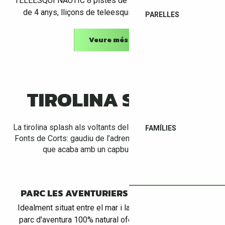
TELEESQUÍ NÀUTIC 8 pistes de WATERJUMP a partir
de 4 anys, lliçons de teleesquí a partir de 7 anys.
PARELLES
Veure més
TIROLINA SPLASH
La tirolina splash als voltants dels llacs de Sant Joan les
FAMÍLIES
Fonts de Corts: gaudiu de l’adrenalina durant el descens
que acaba amb un capbussó refrescant!
PARC LES AVENTURIERS DE SAINT JEAN
Idealment situat entre el mar i la muntanya, el nostre
parc d'aventura 100% natural ofereix cursos a partir