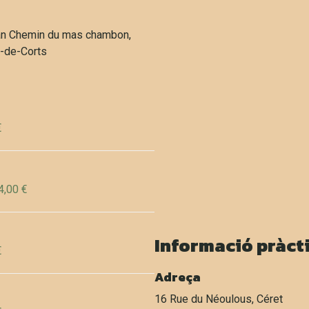
an Chemin du mas chambon,
a-de-Corts
€
4,00 €
Informació pràct
€
Adreça
16 Rue du Néoulous, Céret