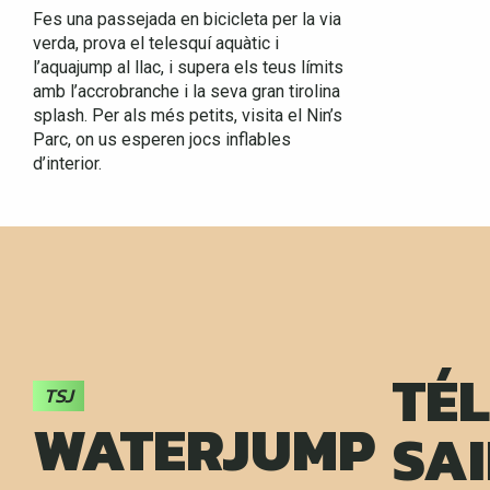
Fes una passejada en bicicleta per la via
verda, prova el telesquí aquàtic i
l’aquajump al llac, i supera els teus límits
amb l’accrobranche i la seva gran tirolina
splash. Per als més petits, visita el Nin’s
Parc, on us esperen jocs inflables
d’interior.
TÉL
TSJ
WATERJUMP
SAI