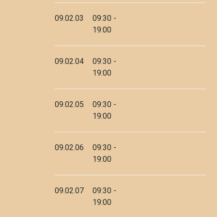
09.02.03
09:30 -
DEL
14 MAIG 2026
AL
17 MAIG 2026
19:00
DEL
23 MAIG 2026
AL
25 MAIG
2026
09.02.04
09:30 -
19:00
DEL
30 MAIG 2026
AL
31 MAIG
2026
09.02.05
09:30 -
DEL
6 JUNY 2026
AL
7 JUNY 2026
19:00
DEL
13 JUNY 2026
AL
14 JUNY 2026
09.02.06
09:30 -
19:00
DEL
20 JUNY 2026
AL
21 JUNY
2026
DEL
27 JUNY 2026
AL
30 JUNY
09.02.07
09:30 -
2026
19:00