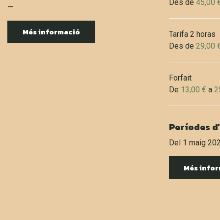
Des de
45,00 
—
Més informació
Tarifa 2 horas
Des de
29,00 
Forfait
De
13,00 €
a
2
Períodes d
Del 1 maig 20
Més info