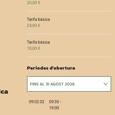
20,00 €
Tarifa básica
24,00 €
Tarifa básica
10,00 €
Períodes d'obertura
FINS AL
31 AGOST 2026
ica
DEL
4 ABRIL 2026
AL
3 MAIG 2026
09.02.02
09:30 -
19:00
DEL
8 MAIG 2026
AL
10 MAIG 2026