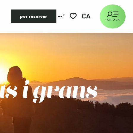
CA
--°
per reservar
PORTADA
Voir les favoris
ts i grans