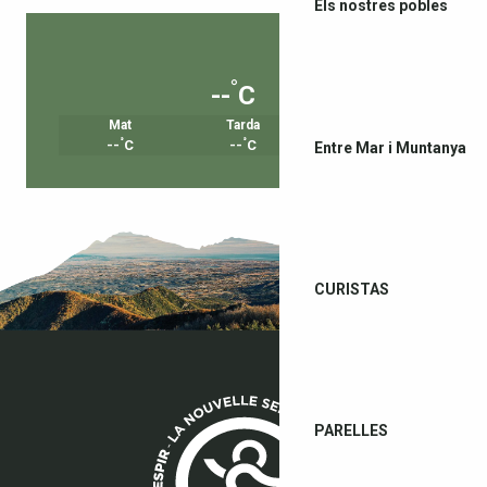
Els nostres pobles
°
--
C
Mat
Tarda
Vespre
°
°
°
--
C
--
C
--
C
Entre Mar i Muntanya
CURISTAS
PARELLES