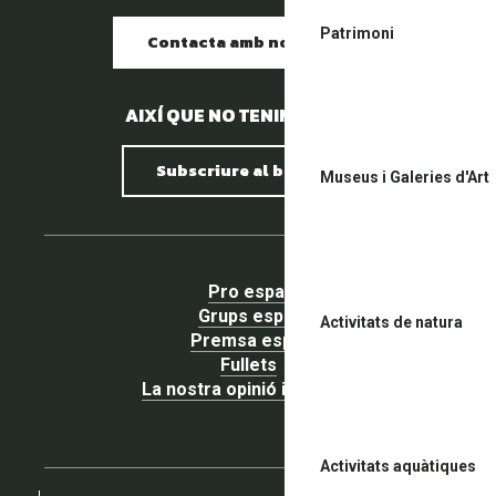
Patrimoni
Contacta amb nosaltres
AIXÍ QUE NO TENIM PEDRES.
Subscriure al butlletí
Museus i Galeries d'Art
Pro espai
Grups espai
Activitats de natura
Premsa espai
Fullets
La nostra opinió importa !
Activitats aquàtiques