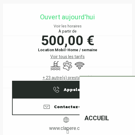
Ouverture et coordonnées
Ouvert aujourd'hui
Voir les horaires
À partir de
500,00 €
Location Mobil-Home / semaine
Voir tous les tarifs
Piscine
Animaux acceptés
WiFi
+ 23 autre(s) prestation(s)
Appeler
Contactez-nous
ACCUEIL
www.clapere.com