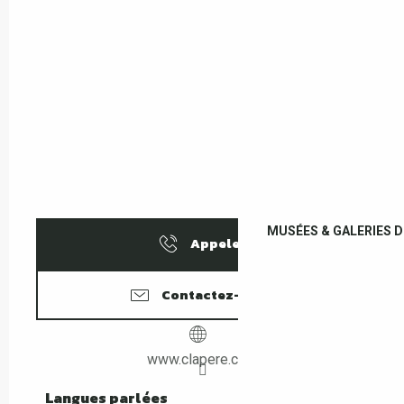
MUSÉES & GALERIES D
Appeler
Contactez-nous
www.clapere.com
Langues parlées
Langues parlées