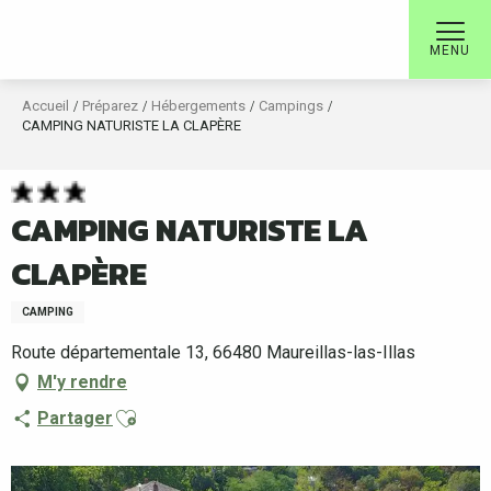
Aller
au
MENU
contenu
principal
Accueil
Préparez
Hébergements
Campings
CAMPING NATURISTE LA CLAPÈRE
CAMPING NATURISTE LA
CLAPÈRE
CAMPING
Route départementale 13, 66480 Maureillas-las-Illas
M'y rendre
Ajouter aux favoris
Partager