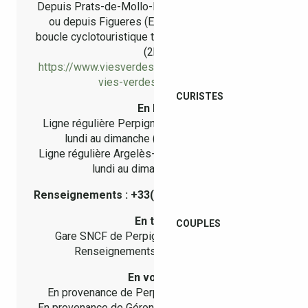
Depuis Prats-de-Mollo-La Preste à 30km (1h20)
ou depuis Figueres (Espagne) à 30km par la
boucle cyclotouristique transfrontalière Pirinexus
(2h).
https://www.viesverdes.cat/fr/caracteristiques-
vies-verdes-pirinexus/
CURISTES
En bus
Ligne régulière Perpignan/Céret n°530/531 du
lundi au dimanche (entre 30 et 40min)
Ligne régulière Argelès-sur-Mer/Céret n°550 du
lundi au dimanche (50min)
Renseignements : +33(0) 806 800 350 (gratuit)
En train
COUPLES
Gare SNCF de Perpignan à 30km (35min).
Renseignements : www.scnf.com
En voiture
En provenance de Perpignan à 30km (35min)
En provenance de Gérone (Espagne) à 80km (1h)