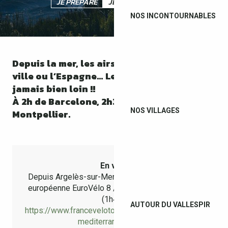
JE PRÉPARE
JE SUIS SUR PLACE
NOS INCONTOURNABLES
Depuis la mer, les airs, la montagne, la
ville ou l’Espagne… Le Vallespir n’est
jamais bien loin !!
À 2h de Barcelone, 2h30 de Toulouse, 2h de
NOS VILLAGES
Montpellier.
En vélo
Depuis Argelès-sur-Mer à 25km par la véloroute
européenne EuroVélo 8 / La Méditerranée à vélo
(1h40).
AUTOUR DU VALLESPIR
https://www.francevelotourisme.com/itineraire/la-
mediterranee-a-velo