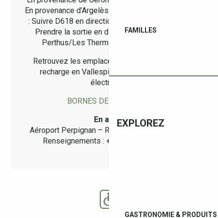
En provenance d’Argelès-sur-Mer à 27km (30min)
: Suivre D618 en direction de D900 à Le Boulou.
FAMILLES
Prendre la sortie en direction de Gérone/Le
Perthus/Les Thermes et quitter D618A.
Retrouvez les emplacements des bornes de
recharge en Vallespir pour votre véhicule
électrique :
BORNES DE RECHARGE
En avion
EXPLOREZ
Aéroport Perpignan – Rivesaltes à 40 minutes.
Renseignements : +33(0)4 68 52 60 70
GASTRONOMIE & PRODUITS 