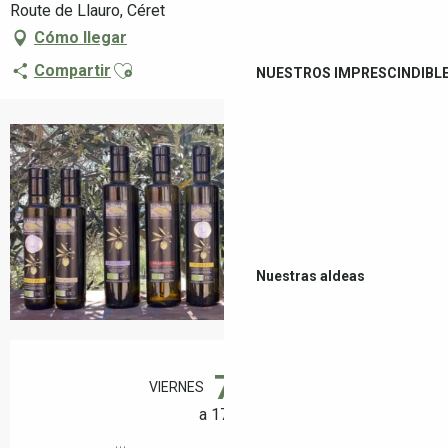
Route de Llauro, Céret
Cómo llegar
Ajouter aux favoris
Compartir
NUESTROS IMPRESCINDIBL
+2 fotos
Nuestras aldeas
Horarios y datos de contacto
7
VIERNES
AGOSTO
a 17:00