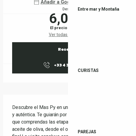
Añadir a Google Calendar
Entre mar y Montaña
Desde
6,00 €
El precio completo
Ver todas las tarifas
Reservar
+33 4 38 37 50
▒▒
CURISTAS
Descripción
Descubre el Mas Py en una visita guiada, agradable 
y auténtica. Te guiarán por el corazón de la finca para 
que comprendas las etapas de la producción del 
aceite de oliva, desde el olivar hasta el producto 
PAREJAS