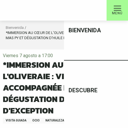
Aller
au
MENÚ
contenu
principal
Bienvenida
BIENVENIDA
*IMMERSION AU CŒUR DE L'OLIVERAIE : VISITE ACCOMPAGNÉE DU
MAS PY ET DÉGUSTATION D'HUILE D'OLIVE D'EXCEPTION
Viernes 7 agosto a 17:00
*IMMERSION AU CŒUR DE
L'OLIVERAIE : VISITE
ACCOMPAGNÉE DU MAS PY ET
DESCUBRE
DÉGUSTATION D'HUILE D'OLIVE
D'EXCEPTION
VISITA GUIADA
OCIO
NATURALEZA
FAUNA/FLORA
GASTRONOMÍA