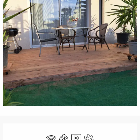
Horarios y datos de contacto
Wifi
Aire Acondicionado
Aparcamiento
Se aceptan animales