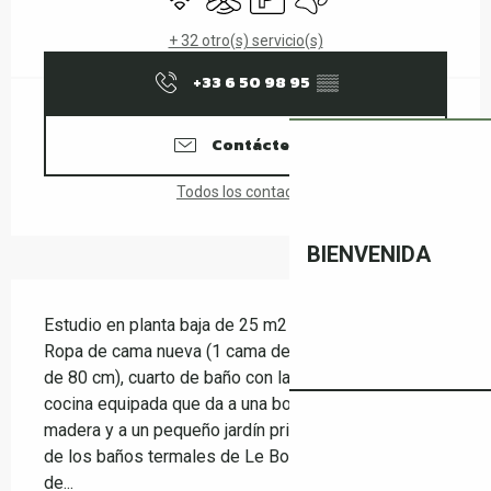
+ 32 otro(s) servicio(s)
+33 6 50 98 95
▒▒
Contáctenos
Todos los contactos
BIENVENIDA
Descripción
Estudio en planta baja de 25 m2 en una casa nueva. 
Ropa de cama nueva (1 cama de 160 cm o 2 camas 
de 80 cm), cuarto de baño con lavabo, ducha y WC, 
cocina equipada que da a una bonita terraza de 
madera y a un pequeño jardín privado. A 5 minutos 
de los baños termales de Le Boulou, a 30 minutos 
de...