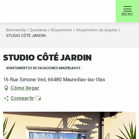
Aller
au
MENÚ
contenu
principal
Bienvenida
Quedarse
Alojamiento
Alojamiento de alquiler
STUDIO CÔTÉ JARDIN
STUDIO CÔTÉ JARDIN
APARTAMENTOS DE VACACIONES AMUEBLADOS
16 Rue Simone Veil, 66480 Maureillas-las-Illas
Cómo llegar
Ajouter aux favoris
Compartir