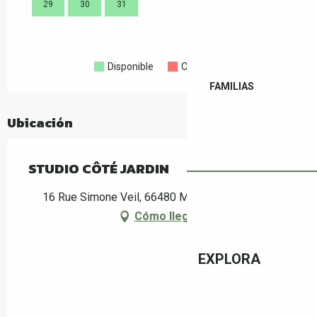
29
30
31
28
Disponible
Completo
Cerrado
FAMILIAS
Ubicación
STUDIO CÔTÉ JARDIN
16 Rue Simone Veil, 66480 Maureillas-las-Illas
Cómo llegar
EXPLORA