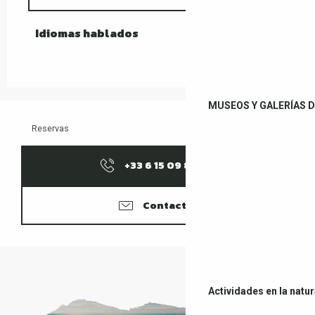
Idiomas hablados
Idiomas hablados
MUSEOS Y GALERÍAS D
Reservas
+33 6 15 09 88
▒▒
Contacter
Actividades en la natu