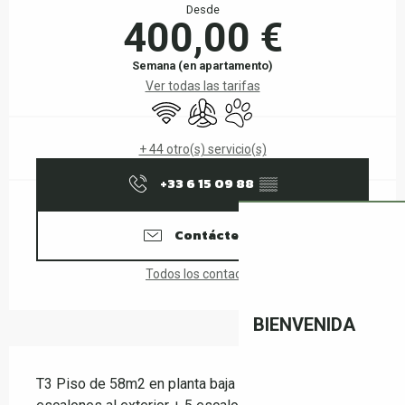
Desde
400,00 €
Semana (en apartamento)
Ver todas las tarifas
Wifi
Aire Acondicionado
Se aceptan animales
+ 44 otro(s) servicio(s)
+33 6 15 09 88
▒▒
Contáctenos
Todos los contactos
BIENVENIDA
Descripción
T3 Piso de 58m2 en planta baja elevada (3 