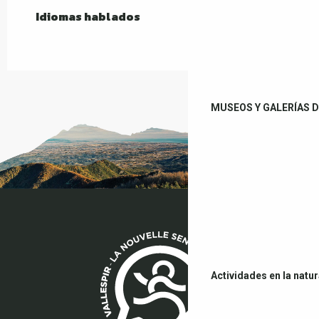
Idiomas hablados
Idiomas hablados
MUSEOS Y GALERÍAS D
Actividades en la natu