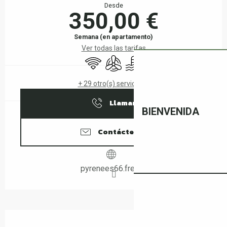
Desde
350,00 €
Semana (en apartamento)
Ver todas las tarifas
Wifi
Aire Acondicionado
Piscina
+ 29 otro(s) servicio(s)
Llamar
BIENVENIDA
Contáctenos
pyrenees66.free.fr
Descripción