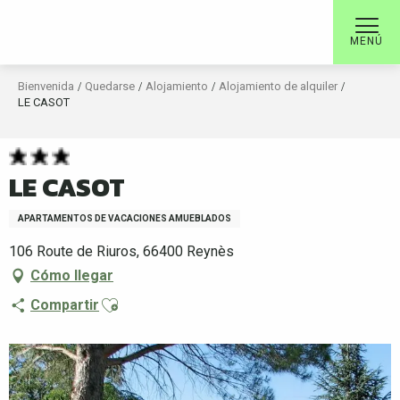
Aller
au
MENÚ
contenu
principal
Bienvenida
Quedarse
Alojamiento
Alojamiento de alquiler
LE CASOT
LE CASOT
APARTAMENTOS DE VACACIONES AMUEBLADOS
106 Route de Riuros, 66400 Reynès
Cómo llegar
Ajouter aux favoris
Compartir