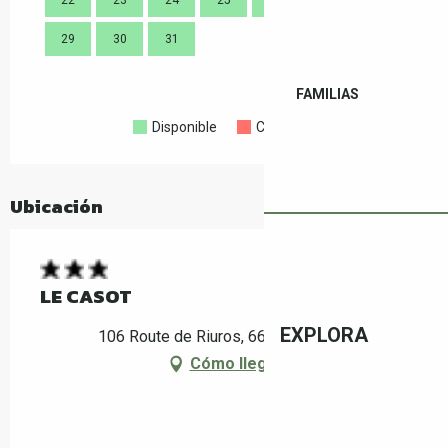
22
23
24
25
26
27
28
21
29
30
31
28
FAMILIAS
Disponible
Completo
Cerrado
Ubicación
LE CASOT
EXPLORA
106 Route de Riuros, 66400 Reynès
Cómo llegar