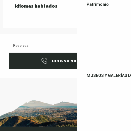
Patrimonio
Idiomas hablados
Idiomas hablados
Reservas
+33 6 50 98 95
▒▒
MUSEOS Y GALERÍAS D