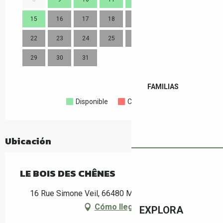
15
16
17
18
19
20
21
14
22
23
24
25
26
27
28
21
29
30
31
28
FAMILIAS
Disponible
Completo
Cerrado
Ubicación
LE BOIS DES CHÊNES
16 Rue Simone Veil, 66480 Maureillas-las-Illas
Cómo llegar
EXPLORA