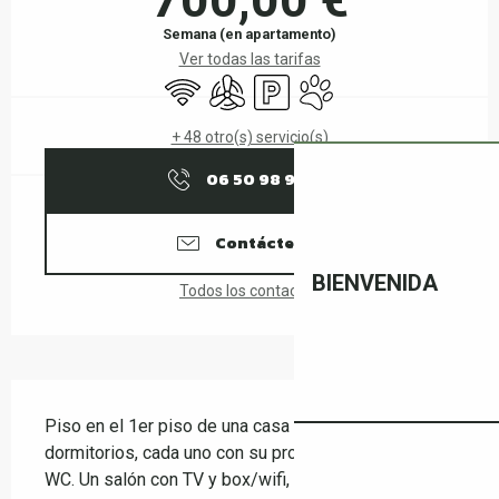
Semana (en apartamento)
Ver todas las tarifas
Wifi
Aire Acondicionado
Aparcamiento
Se aceptan animales
+ 48 otro(s) servicio(s)
06 50 98 95
▒▒
Contáctenos
BIENVENIDA
Todos los contactos
Descripción
Piso en el 1er piso de una casa nueva, 2 
dormitorios, cada uno con su propio cuarto de baño y 
WC. Un salón con TV y box/wifi, y una gran 