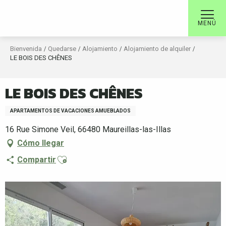
Aller
au
MENÚ
contenu
principal
Bienvenida
Quedarse
Alojamiento
Alojamiento de alquiler
LE BOIS DES CHÊNES
LE BOIS DES CHÊNES
APARTAMENTOS DE VACACIONES AMUEBLADOS
16 Rue Simone Veil, 66480 Maureillas-las-Illas
Cómo llegar
Ajouter aux favoris
Compartir