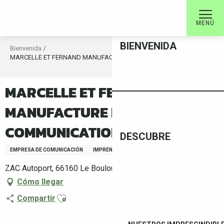
Aller
au
MENÚ
contenu
principal
BIENVENIDA
Bienvenida
MARCELLE ET FERNAND MANUFACTURE DE COMMUNICATION
MARCELLE ET FERNAND
MANUFACTURE DE
COMMUNICATION
DESCUBRE
EMPRESA DE COMUNICACIÓN
IMPRENTA
INFOGRAFÍA - DISEÑO WEB
ZAC Autoport, 66160 Le Boulou
Cómo llegar
Ajouter aux favoris
Compartir