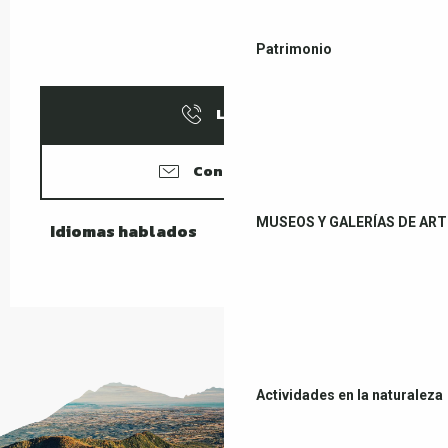
Patrimonio
Llamar
Contáctenos
MUSEOS Y GALERÍAS DE ART
Idiomas hablados
Idiomas hablados
Actividades en la naturaleza