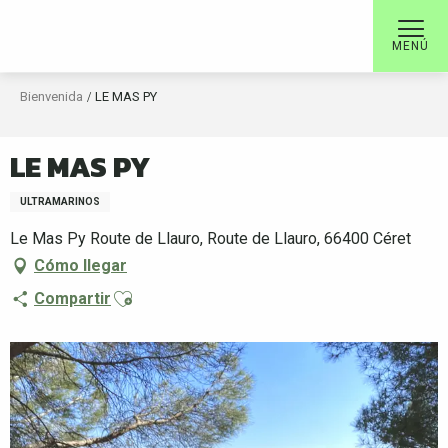
Aller
au
MENÚ
contenu
principal
Bienvenida
LE MAS PY
LE MAS PY
ULTRAMARINOS
Le Mas Py Route de Llauro, Route de Llauro, 66400 Céret
Cómo llegar
Ajouter aux favoris
Compartir