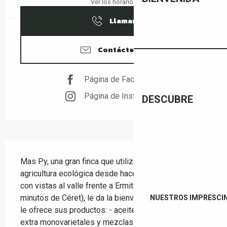
Ver los horarios
Llamar
Contáctenos
Página de Facebook
Página de Instagram
DESCUBRE
Descripción
Mas Py, una gran finca que utiliza métodos de 
agricultura ecológica desde hace más de 30 años, 
con vistas al valle frente a Ermitage St Férréol (a 15 
minutos de Céret), le da la bienvenida todo el año y 
NUESTROS IMPRESCI
le ofrece sus productos: - aceites de oliva virgen 
extra monovarietales y mezclas (galardonados...