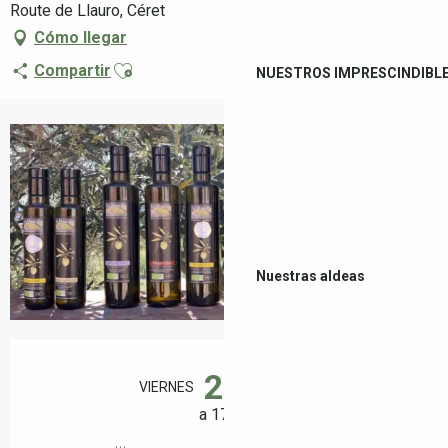
Route de Llauro, Céret
Cómo llegar
Ajouter aux favoris
Compartir
NUESTROS IMPRESCINDIBL
+2 fotos
Nuestras aldeas
Horarios y datos de contacto
21
VIERNES
AGOSTO
a 17:00