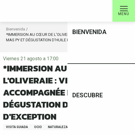
Aller
au
MENÚ
contenu
principal
Bienvenida
BIENVENIDA
*IMMERSION AU CŒUR DE L'OLIVERAIE : VISITE ACCOMPAGNÉE DU
MAS PY ET DÉGUSTATION D'HUILE D'OLIVE D'EXCEPTION
Viernes 21 agosto a 17:00
*IMMERSION AU CŒUR DE
L'OLIVERAIE : VISITE
ACCOMPAGNÉE DU MAS PY ET
DESCUBRE
DÉGUSTATION D'HUILE D'OLIVE
D'EXCEPTION
VISITA GUIADA
OCIO
NATURALEZA
FAUNA/FLORA
GASTRONOMÍA