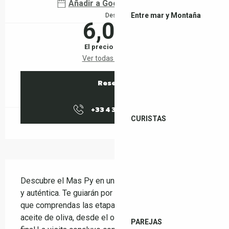
Añadir a Google Calendar
Entre mar y Montaña
Desde
6,00 €
El precio completo
Ver todas las tarifas
Reservar
+33 4 38 37 50
▒▒
CURISTAS
Descripción
Descubre el Mas Py en una visita guiada, agradable 
y auténtica. Te guiarán por el corazón de la finca para 
que comprendas las etapas de la producción del 
aceite de oliva, desde el olivar hasta el producto 
PAREJAS