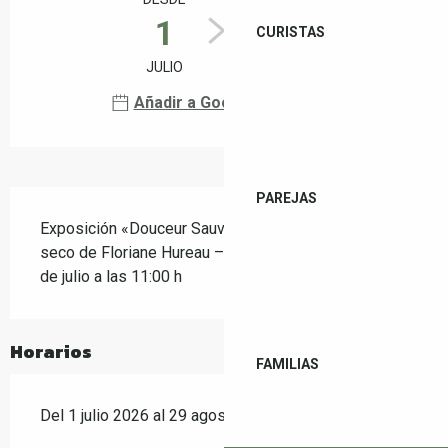
1
29
CURISTAS
JULIO
AGOSTO
Añadir a Google Calendar
Descripción
PAREJAS
Exposición «Douceur Sauvage»: dibujos al pastel 
seco de Floriane Hureau – inauguración el sábado 4 
de julio a las 11:00 h
Horarios
FAMILIAS
Del 1 julio 2026 al 29 agosto 2026