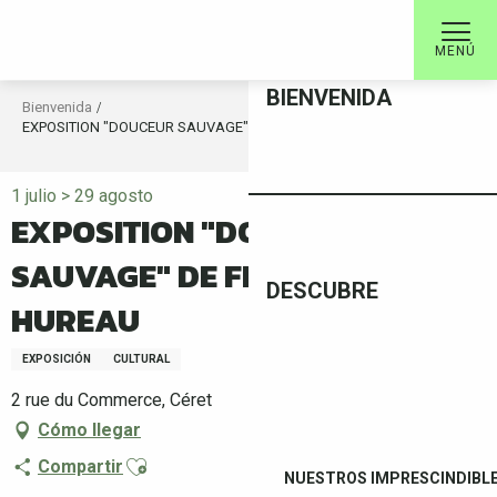
Aller
au
MENÚ
contenu
principal
BIENVENIDA
Bienvenida
EXPOSITION "DOUCEUR SAUVAGE" DE FLORIANE HUREAU
1 julio > 29 agosto
EXPOSITION "DOUCEUR
SAUVAGE" DE FLORIANE
DESCUBRE
HUREAU
EXPOSICIÓN
CULTURAL
2 rue du Commerce, Céret
Cómo llegar
Ajouter aux favoris
Compartir
NUESTROS IMPRESCINDIBL