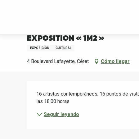
Aller
Bienvenida
EXPOSITION « 1M2 »
au
contenu
principal
26 junio > 22 agosto
EXPOSITION « 1M2 »
EXPOSICIÓN
CULTURAL
4 Boulevard Lafayette, Céret
Cómo llegar
Descripción
16 artistas contemporáneos, 16 puntos de vista,
las 18.00 horas
Seguir leyendo