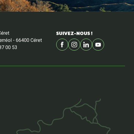
SUIVEZ-NOUS !
Céret
Ferréol - 66400 Céret
87 00 53