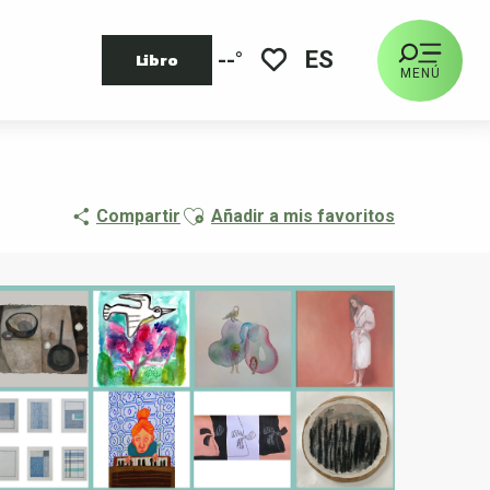
ES
--°
Libro
MENÚ
Voir les favoris
Ajouter aux favoris
Compartir
Añadir a mis favoritos