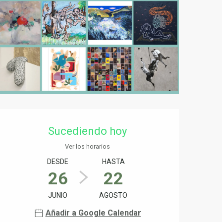
Horarios y datos de conta
Sucediendo hoy
Ver los horarios
DESDE
HASTA
26
22
JUNIO
AGOSTO
Añadir a Google Calendar