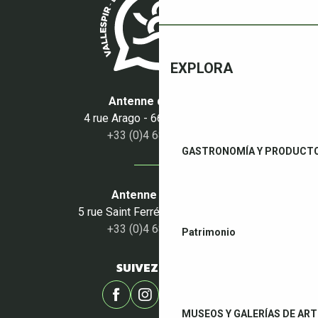
RÉVEIL DES CIMES
*IMMERSION AU CŒUR DE L'OLIVERAIE : VISITE ACCOMPA
DÉGUSTATION VIGNERONNE - LE CELLIER DES ARCADES
EXPLORA
Antenne du Boulou
4 rue Arago - 66160 Le Boulou
+33 (0)4 68 87 50 95
GASTRONOMÍA Y PRODUCTO
Antenne du Céret
5 rue Saint Ferréol - 66400 Céret
+33 (0)4 68 87 00 53
Patrimonio
SUIVEZ-NOUS !
MUSEOS Y GALERÍAS DE ART