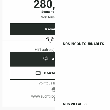
280,00 €
Semaine (meublé)
Voir tous les tarifs
Réserver
WiFi
Air conditionné
NOS INCONTOURNABLES
+ 51 autre(s) prestation(s)
Appeler
Contactez-nous
Voir tous les contacts
www.auchtilogis-leboulou.fr
NOS VILLAGES