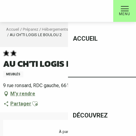
Aller
au
MENU
contenu
principal
Accueil
Préparez
Hébergements
Locations saisonnières classées
AU CH'TI LOGIS LE BOULOU 2
ACCUEIL
AU CH'TI LOGIS LE BOULOU 2
MEUBLÉS
9 rue ronsard, RDC gauche, 66160 Le Boulou
M'y rendre
Ajouter aux favoris
Partager
DÉCOUVREZ
Ouverture et coordonnées
À partir de