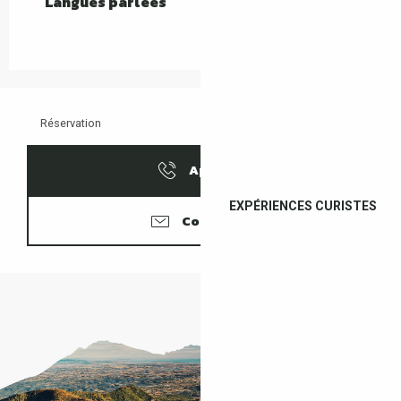
Langues parlées
Langues parlées
Réservation
Appeler
EXPÉRIENCES CURISTES
Contacter