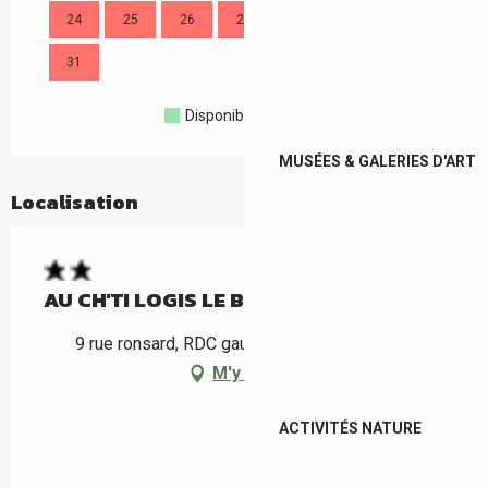
24
25
26
27
28
29
30
28
31
Disponible
Complet
Fermé
MUSÉES & GALERIES D'ART
Localisation
AU CH'TI LOGIS LE BOULOU 2
9 rue ronsard, RDC gauche, 66160 Le Boulou
M'y rendre
ACTIVITÉS NATURE