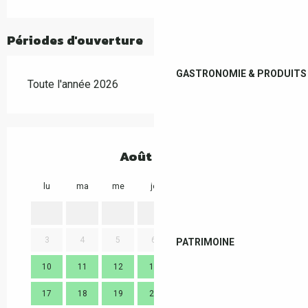
Périodes d'ouverture
GASTRONOMIE & PRODUITS 
Toute l'année 2026
Août 2026
lu
ma
me
je
ve
sa
di
lu
1
2
3
4
5
6
7
8
9
7
PATRIMOINE
10
11
12
13
14
15
16
14
17
18
19
20
21
22
23
21