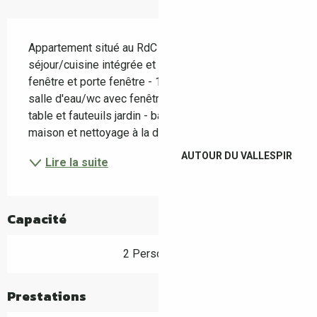
Description
Appartement situé au RdC et composé de : 1 
séjour/cuisine intégrée et coin salon plein sud avec 
fenêtre et porte fenêtre - 1 chambre avec fenêtre - 1 
salle d'eau/wc avec fenêtre- cour privative avec 
table et fauteuils jardin - barbecue plancha Linge 
maison et nettoyage à la demande N.B...
AUTOUR DU VALLESPIR
Lire la suite
Capacité
2 Personne(s)
Prestations