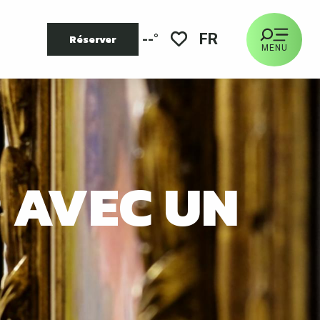
FR
--°
Réserver
MENU
Voir les favoris
R AVEC UN