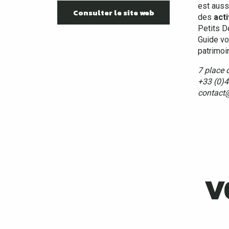
est auss
Consulter le site web
des
acti
Petits D
Guide vo
patrimoi
7 place 
+33 (0)4
contact@
V