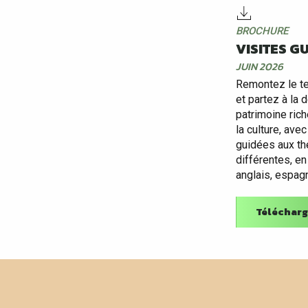
BROCHURE
VISITES G
JUIN 2026
Remontez le t
et partez à la 
patrimoine riche
la culture, ave
guidées aux t
différentes, en
anglais, espagn
Télécharg