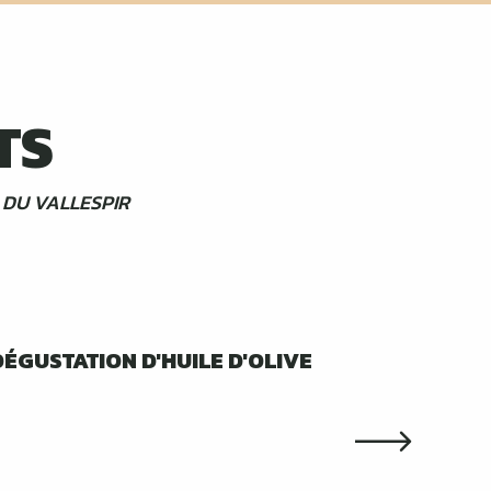
TS
 DU VALLESPIR
24
21
JUIL.
AOÛT
DÉGUSTATION D'HUILE D'OLIVE
NOUVEAUTÉ ! U
Céret