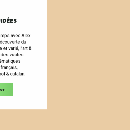
UIDÉES
emps avec Alex
découverte du
 et varié, l’art &
c des visites
hématiques
 français,
ol & catalan.
er