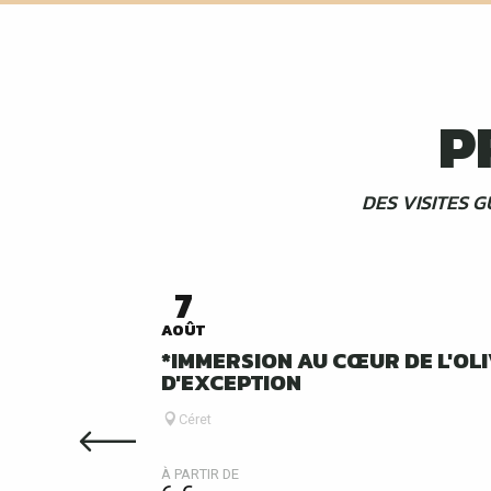
P
DES VISITES 
7
AOÛT
*IMMERSION AU CŒUR DE L'OLI
D'EXCEPTION
Céret
À PARTIR DE