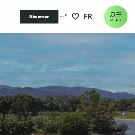
FR
--°
Réserver
MENU
Voir les favoris