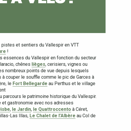
 pistes et sentiers du Vallespir en VTT
ure
!
 essences du Vallespir en fonction du secteur
 laracio, chênes
lièges
, cerisiers, vignes ou
es nombreux points de vue depuis lesquels
à couper le souffle comme le pic de Garces à
ère, le
Fort Bellegarde
au Perthus et le village
ent
u parcours le patrimoine historique du Vallespir.
ine et gastronomie avec nos adresses
Bisbe
,
le Jardin
,
le Quattroccento
à Céret,
llas-Las Illas,
Le Chalet de l’Albère
au Col de