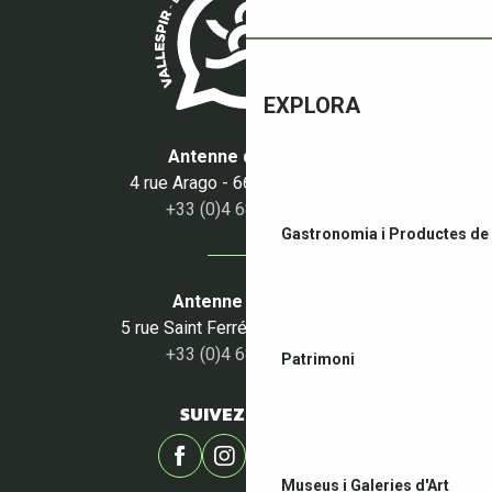
VISITES COMMENTÉES DE L'EXPOSITION "PICABIA, MÉDITE
MÉMOIRE D’ÉPOQUE - DIDIER DANISKA
LA COULEUR PREND VIE - ANJA PULY
EXPLORA
Antenne du Boulou
4 rue Arago - 66160 Le Boulou
+33 (0)4 68 87 50 95
Gastronomia i Productes de 
Antenne du Céret
5 rue Saint Ferréol - 66400 Céret
+33 (0)4 68 87 00 53
Patrimoni
SUIVEZ-NOUS !
Museus i Galeries d'Art