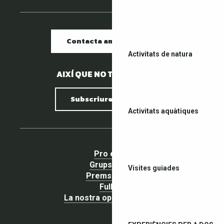
Contacta amb nosaltres
Activitats de natura
AIXÍ QUE NO TENIM PEDRES.
Subscriure al butlletí
Activitats aquàtiques
Pro espai
Grups espai
Visites guiades
Premsa espai
Fullets
La nostra opinió importa !