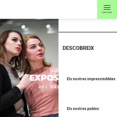
Aller
au
PORTADA
contenu
BENVINGUDA
principal
DESCOBREIX
AGENDA
EXPOSICIONS
Els nostres imprescindibles
DEL VALLESPIR
Els nostres pobles