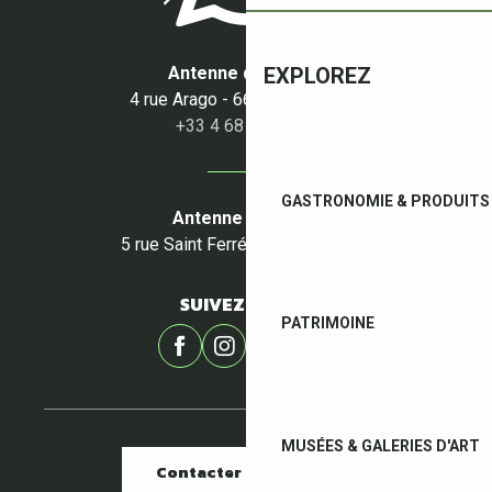
Antenne du Boulou
EXPLOREZ
4 rue Arago - 66160 Le Boulou
+33 4 68 87 50 95
GASTRONOMIE & PRODUITS 
Antenne du Céret
5 rue Saint Ferréol - 66400 Céret
SUIVEZ-NOUS !
PATRIMOINE
MUSÉES & GALERIES D'ART
Contacter nos offices