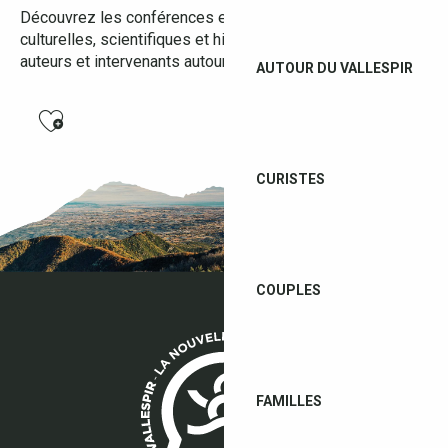
Découvrez les conférences en Vallespir : rencontres
culturelles, scientifiques et historiques avec des experts,
auteurs et intervenants autour de thèmes variés.
AUTOUR DU VALLESPIR
Ajouter aux favoris
CURISTES
PROJECTION DÉBAT "DU RACOU AU CAP LEUCATE, UN LIT
*CONFÉRENCE DES ARTISTES EN BORD DE MEDITERRANÉE
COUPLES
FAMILLES