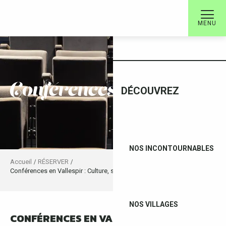
Aller
au
MENU
ACCUEIL
contenu
principal
conférences en vallespir
DÉCOUVREZ
NOS INCONTOURNABLES
Accueil
RÉSERVER
Conférences en Vallespir : Culture, savoirs et rencontres
NOS VILLAGES
CONFÉRENCES EN VALLESPIR