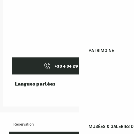
PATRIMOINE
+33 4 34 29 11
▒▒
Langues parlées
Langues parlées
Réservation
MUSÉES & GALERIES D