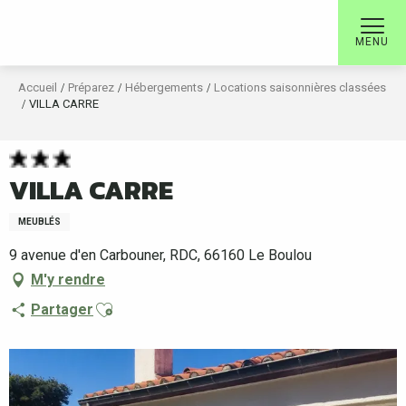
Aller
au
MENU
contenu
principal
Accueil
Préparez
Hébergements
Locations saisonnières classées
VILLA CARRE
VILLA CARRE
MEUBLÉS
9 avenue d'en Carbouner, RDC, 66160 Le Boulou
M'y rendre
Ajouter aux favoris
Partager