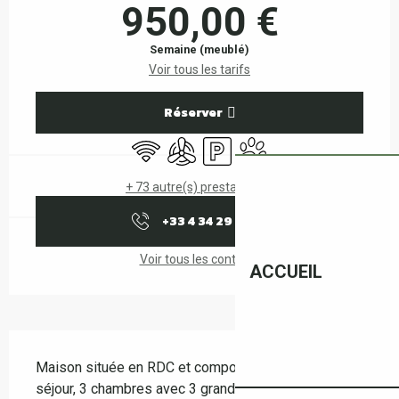
950,00 €
Semaine (meublé)
Voir tous les tarifs
Réserver
WiFi
Air conditionné
Parking
Animaux acceptés
+ 73 autre(s) prestation(s)
+33 4 34 29 11
▒▒
Voir tous les contacts
ACCUEIL
Description
Maison située en RDC et composée de : 1 cuisine, 1 
séjour, 3 chambres avec 3 grands lits (7 couchages 