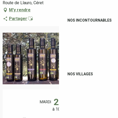
Route de Llauro, Céret
M'y rendre
Ajouter aux favoris
Partager
NOS INCONTOURNABLES
+2 photos
NOS VILLAGES
Ouverture et coordonnées
25
MARDI
AOÛT
à 10:30