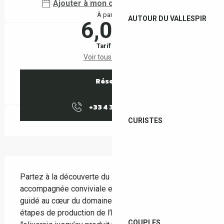
Ajouter à mon calendrier Google
À partir de
AUTOUR DU VALLESPIR
6,00 €
Tarif plein
Voir tous les tarifs
Réserver
+33 4 38 37 50
▒▒
CURISTES
Description
Partez à la découverte du Mas Py lors d’une visite 
accompagnée conviviale et authentique. Vous serez 
guidé au cœur du domaine pour comprendre les 
étapes de production de l’huile d’olive, depuis 
COUPLES