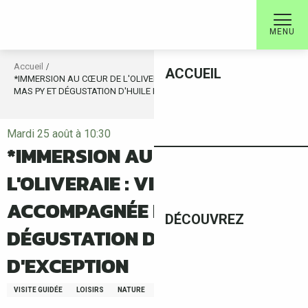
Aller
au
MENU
contenu
principal
Accueil
ACCUEIL
*IMMERSION AU CŒUR DE L'OLIVERAIE : VISITE ACCOMPAGNÉE DU
MAS PY ET DÉGUSTATION D'HUILE D'OLIVE D'EXCEPTION
Mardi 25 août à 10:30
*IMMERSION AU CŒUR DE
L'OLIVERAIE : VISITE
ACCOMPAGNÉE DU MAS PY ET
DÉCOUVREZ
DÉGUSTATION D'HUILE D'OLIVE
D'EXCEPTION
VISITE GUIDÉE
LOISIRS
NATURE
FAUNE /FLORE
GASTRONOMIE