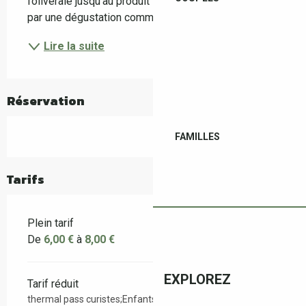
l’oliveraie jusqu’au produit fini.La visite se conclut 
par une dégustation commentée des huiles d’olive...
Lire la suite
Réservation
FAMILLES
Tarifs
Plein tarif
De
6,00 €
à
8,00 €
EXPLOREZ
Tarif réduit
thermal pass curistes;Enfants de 6 à 17 ans