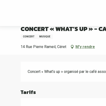
Aller
Accueil
CONCERT « WHAT’S UP » - CAFÉ ASSOCIATIF LE LÉZ
au
contenu
principal
Samedi 22 août à 21:00
CONCERT « WHAT’S UP » - C
CONCERT
MUSIQUE
14 Rue Pierre Rameil, Céret
M'y rendre
Description
Concert « What’s up » organisé par le café asso
Tarifs