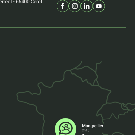
Ferréol - 66400 Céret