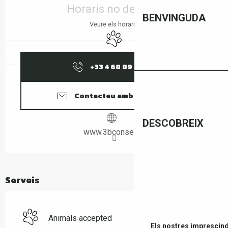
Horaris no definits
BENVINGUDA
Veure els horaris
Animals accepted
+33 4 68 89 39
▒▒
Contacteu amb nosaltres
DESCOBREIX
www.3bconseil.fr
Serveis
Animals accepted
Els nostres imprescind