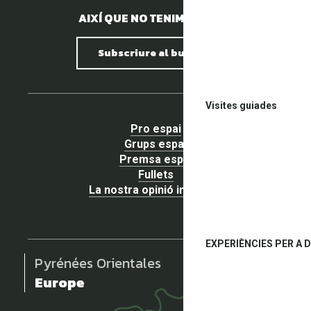
AIXÍ QUE NO TENIM PEDRES.
Subscriure al butlletí
Visites guiades
Pro espai
Grups espai
Premsa espai
Fullets
La nostra opinió importa !
EXPERIÈNCIES PER A 
Pyrénées Orientales
Europe