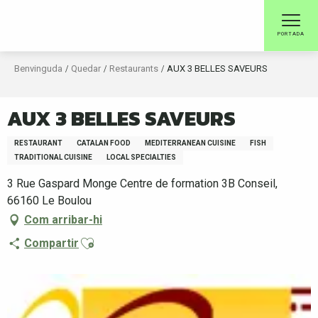
Aller
au
PORTADA
contenu
principal
Benvinguda
Quedar
Restaurants
AUX 3 BELLES SAVEURS
AUX 3 BELLES SAVEURS
RESTAURANT
CATALAN FOOD
MEDITERRANEAN CUISINE
FISH
TRADITIONAL CUISINE
LOCAL SPECIALTIES
3 Rue Gaspard Monge Centre de formation 3B Conseil,
66160 Le Boulou
Com arribar-hi
Ajouter aux favoris
Compartir