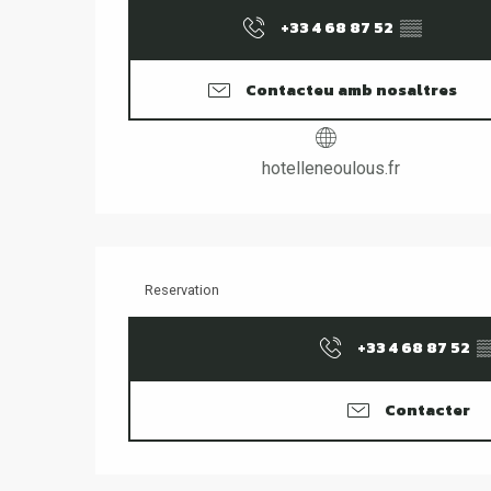
+33 4 68 87 52
▒▒
Contacteu amb nosaltres
hotelleneoulous.fr
Reservation
+33 4 68 87 52
▒
Contacter