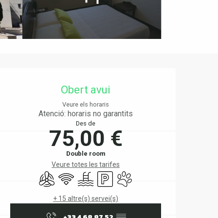
Horaris i dades de contact
Obert avui
Veure els horaris
Atenció: horaris no garantits
Des de
75,00 €
Double room
Veure totes les tarifes
Air conditioning
Wifi
Swimming pool
Car park
Animals accepted
+ 15 altre(s) servei(s)
+33 4 68 87 52
▒▒