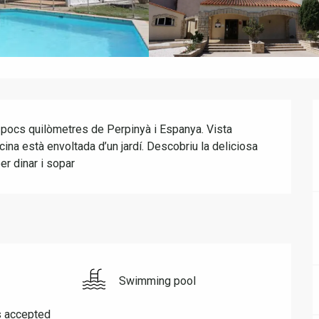
 pocs quilòmetres de Perpinyà i Espanya. Vista 
na està envoltada d’un jardí. Descobriu la deliciosa 
per dinar i sopar
Swimming pool
s accepted