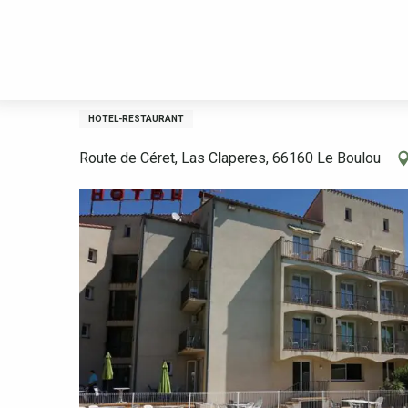
Aller
Benvinguda
Quedar
Allotjament
Hotels
HÔTEL LE NÉOU
au
contenu
principal
HÔTEL LE NÉOULOUS
HOTEL-RESTAURANT
Route de Céret, Las Claperes, 66160 Le Boulou