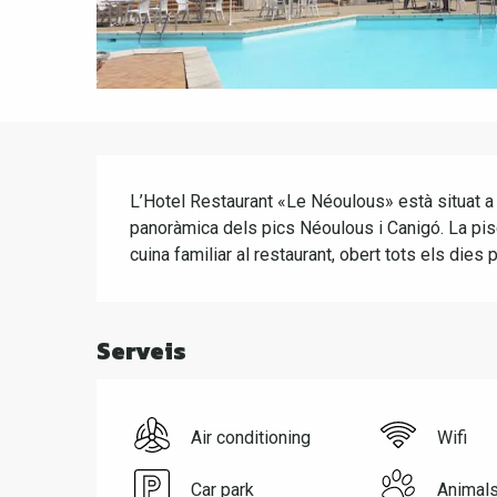
Descripció
L’Hotel Restaurant «Le Néoulous» està situat a
panoràmica dels pics Néoulous i Canigó. La pisci
cuina familiar al restaurant, obert tots els dies 
Serveis
Air conditioning
Wifi
Car park
Animal