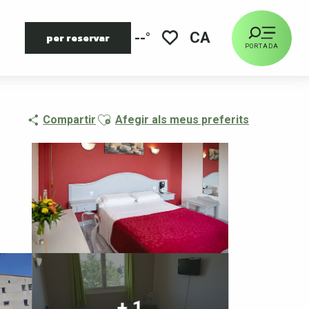
CA
--°
per reservar
PORTADA
Voir les favoris
Ajouter aux favoris
Compartir
Afegir als meus preferits
+ 1