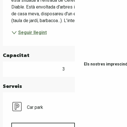
està situada a l'entrada de Ceret, a prop del Pont del 
Diable. Està envoltada d'arbres i vegetació. A prop 
de casa meva, disposareu d'un espai exterior privat 
(taula de jardí, barbacoa...). L'interior...
Seguir llegint
Capacitat
Els nostres imprescind
3
Serveis
Car park