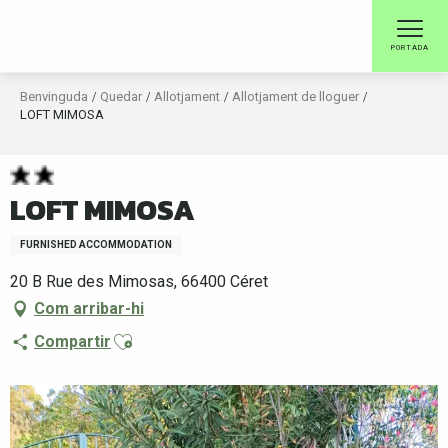
Aller
au
PORTADA
contenu
principal
Benvinguda
Quedar
Allotjament
Allotjament de lloguer
LOFT MIMOSA
LOFT MIMOSA
FURNISHED ACCOMMODATION
20 B Rue des Mimosas, 66400 Céret
Com arribar-hi
Ajouter aux favoris
Compartir