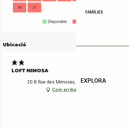
30
31
30
FAMÍLIES
Disponible
Complet
Tancat
Ubicació
LOFT MIMOSA
EXPLORA
20 B Rue des Mimosas, 66400 Céret
Com arribar-hi