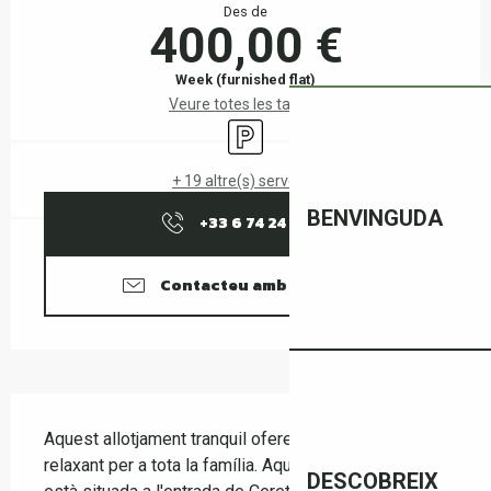
Des de
400,00 €
Week (furnished flat)
Veure totes les tarifes
Car park
+ 19 altre(s) servei(s)
BENVINGUDA
+33 6 74 24 11
▒▒
Contacteu amb nosaltres
Descripció
Aquest allotjament tranquil ofereix una estada 
relaxant per a tota la família. Aquesta petita casa 
DESCOBREIX