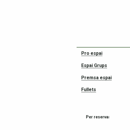
Socis en les vostres a
Pro espai
Espai Grups
Premsa espai
Fullets
Per reservar