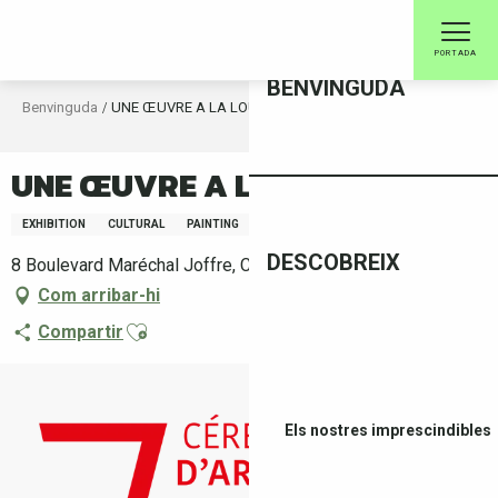
Aller
au
PORTADA
contenu
BENVINGUDA
principal
Benvinguda
UNE ŒUVRE A LA LOUPE
UNE ŒUVRE A LA LOUPE
EXHIBITION
CULTURAL
PAINTING
DESCOBREIX
8 Boulevard Maréchal Joffre, Céret
Com arribar-hi
Ajouter aux favoris
Compartir
Els nostres imprescindibles