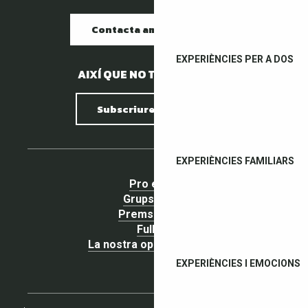
Contacta amb nosaltres
EXPERIÈNCIES PER A DOS
AIXÍ QUE NO TENIM PEDRES.
Subscriure al butlletí
EXPERIÈNCIES FAMILIARS
Pro espai
Grups espai
Premsa espai
Fullets
La nostra opinió importa !
EXPERIÈNCIES I EMOCIONS