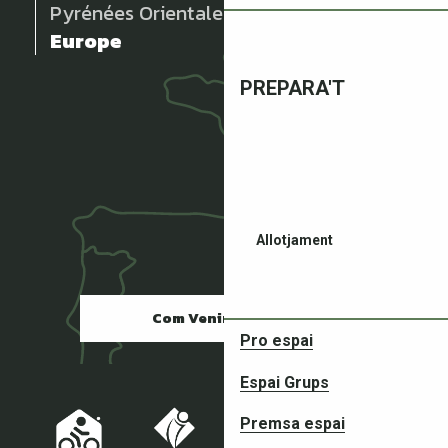
Pyrénées Orientales
Europe
PREPARA'T
Allotjament
Com Venir ?
Pro espai
Espai Grups
Restaurants
Premsa espai