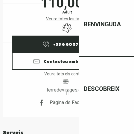
110,00 €
Adult
Veure totes les tarifes
BENVINGUDA
Animals accepted
+33 6 60 57 12
▒▒
Contacteu amb nosaltres
Veure tots els contactes
DESCOBREIX
terredevirages.com
Pàgina de Facebook
Serveis