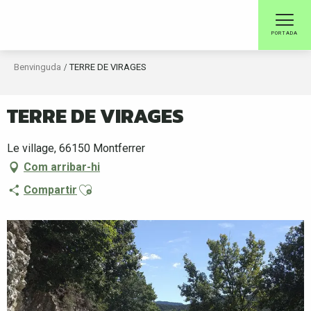
Aller
au
PORTADA
contenu
principal
Benvinguda
TERRE DE VIRAGES
TERRE DE VIRAGES
Le village, 66150 Montferrer
Com arribar-hi
Ajouter aux favoris
Compartir