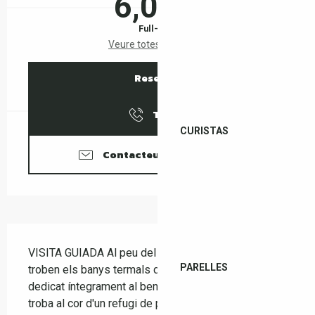
6,00 €
Full-fare
Veure totes les tarifes
Reservar
Trucar
CURISTAS
Contacteu amb nosaltres
Descripció
VISITA GUIADA Al peu del massís dels Albères s'hi 
PARELLES
troben els banys termals de Le Boulou, un recinte 
dedicat íntegrament al benestar. Aquest indret es 
troba al cor d'un refugi de pau, amb jardins i un piar 