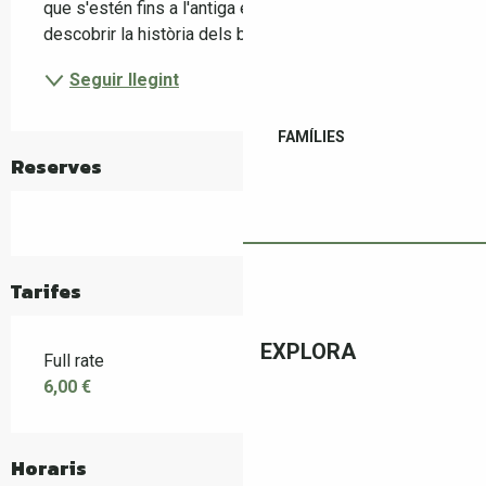
que s'estén fins a l'antiga embotelladora. Torneu a 
descobrir la història dels banys termals i...
Seguir llegint
FAMÍLIES
Reserves
Tarifes
EXPLORA
Full rate
6,00 €
Horaris