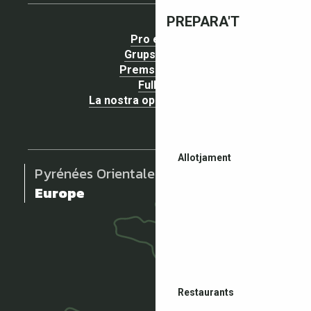
PREPARA'T
Pro espai
Grups espai
Premsa espai
Fullets
La nostra opinió importa !
Allotjament
Pyrénées Orientales
Europe
Restaurants