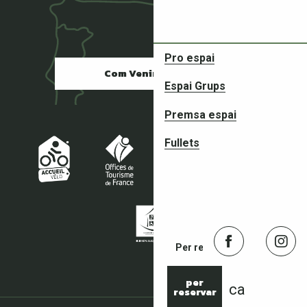
Pro espai
Com Venir ?
Espai Grups
Premsa espai
Socis en les vostres aventur
Fullets
Per reservar
per
ca
reservar