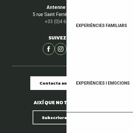
Antenne du Céret
5 rue Saint Ferréol - 66400 Céret
+33 (0)4 68 87 00 53
EXPERIÈNCIES FAMILIARS
SUIVEZ-NOUS !
Contacta amb nosaltres
EXPERIÈNCIES I EMOCIONS
AIXÍ QUE NO TENIM PEDRES.
Subscriure al butlletí