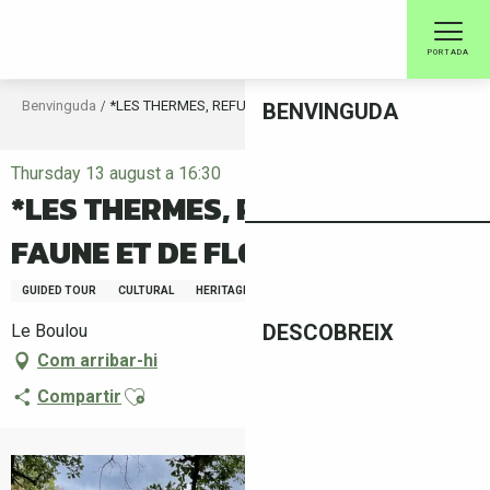
Aller
au
PORTADA
contenu
principal
Benvinguda
*LES THERMES, REFUGE DE FAUNE ET DE FLORE
BENVINGUDA
Thursday 13 august a 16:30
*LES THERMES, REFUGE DE
FAUNE ET DE FLORE
GUIDED TOUR
CULTURAL
HERITAGE
DESCOBREIX
Le Boulou
Com arribar-hi
Ajouter aux favoris
Compartir