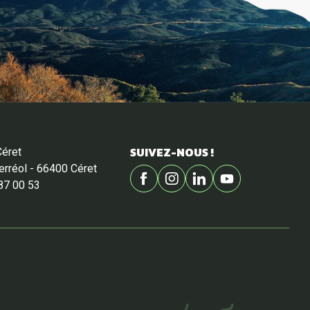
SUIVEZ-NOUS !
Céret
Ferréol - 66400 Céret
87 00 53