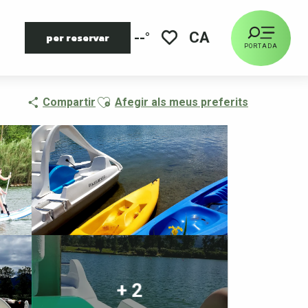
CA
--°
per reservar
PORTADA
Voir les favoris
Ajouter aux favoris
Compartir
Afegir als meus preferits
+ 2