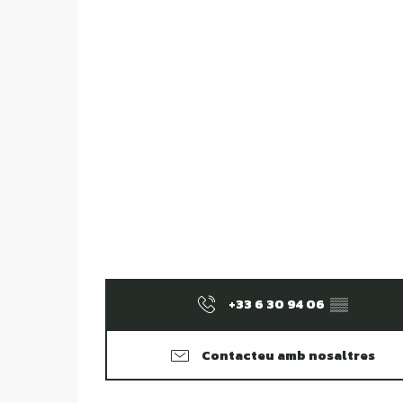
+33 6 30 94 06
▒▒
Contacteu amb nosaltres