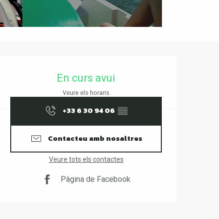
Horaris i dades de contact
En curs avui
Veure els horaris
+33 6 30 94 06
▒▒
Contacteu amb nosaltres
Veure tots els contactes
Pàgina de Facebook