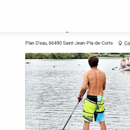
Aller
Benvinguda
FUN NAUTIQUE
au
contenu
principal
FUN NAUTIQUE
Plan D'eau, 66490 Saint-Jean-Pla-de-Corts
Co