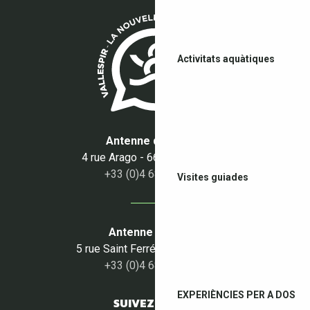
Activitats aquàtiques
Antenne du Boulou
4 rue Arago - 66160 Le Boulou
+33 (0)4 68 87 50 95
Visites guiades
Antenne du Céret
5 rue Saint Ferréol - 66400 Céret
+33 (0)4 68 87 00 53
EXPERIÈNCIES PER A DOS
SUIVEZ-NOUS !