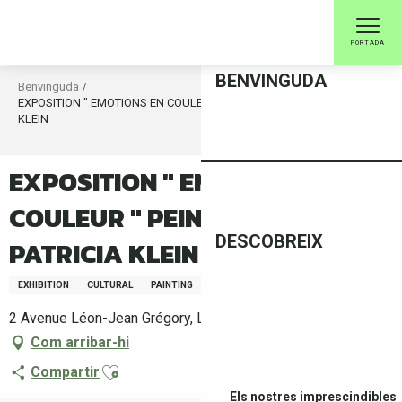
Aller
au
PORTADA
contenu
principal
BENVINGUDA
Benvinguda
EXPOSITION " EMOTIONS EN COULEUR " PEINTURES DE PATRICIA
KLEIN
EXPOSITION " EMOTIONS EN
COULEUR " PEINTURES DE
DESCOBREIX
PATRICIA KLEIN
EXHIBITION
CULTURAL
PAINTING
2 Avenue Léon-Jean Grégory, Le Boulou
Com arribar-hi
Ajouter aux favoris
Compartir
Els nostres imprescindibles