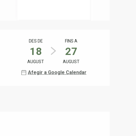
Horaris i dades de contact
DES DE
FINS A
18
27
AUGUST
AUGUST
Afegir a Google Calendar