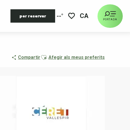
CA
--°
per reservar
PORTADA
Voir les favoris
Ajouter aux favoris
Compartir
Afegir als meus preferits