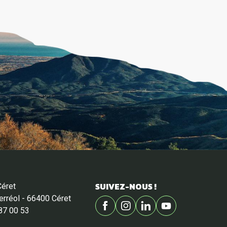
SUIVEZ-NOUS !
Céret
Ferréol - 66400 Céret
87 00 53