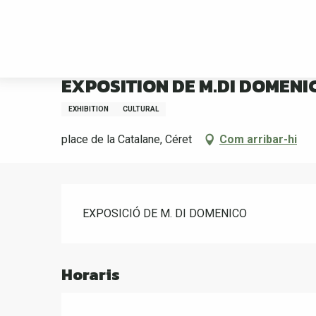
Aller
Benvinguda
EXPOSITION DE M.DI DOMENICO
au
contenu
principal
18 august > 27 august
EXPOSITION DE M.DI DOMENI
EXHIBITION
CULTURAL
place de la Catalane, Céret
Com arribar-hi
Descripció
EXPOSICIÓ DE M. DI DOMENICO
Horaris