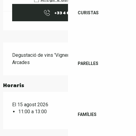
+33 4 68 87 19
▒▒
CURISTAS
Descripció
Degustació de vins 'Vigneronnes' de Le Cellier des 
Arcades
PARELLES
Horaris
El 15 agost 2026
11:00 a 13:00
FAMÍLIES