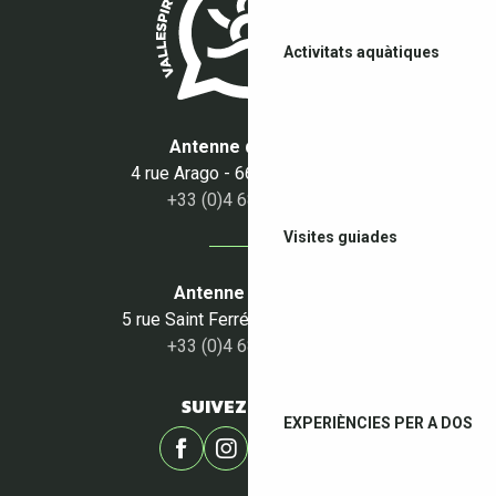
Activitats aquàtiques
Antenne du Boulou
4 rue Arago - 66160 Le Boulou
+33 (0)4 68 87 50 95
Visites guiades
Antenne du Céret
5 rue Saint Ferréol - 66400 Céret
+33 (0)4 68 87 00 53
SUIVEZ-NOUS !
EXPERIÈNCIES PER A DOS