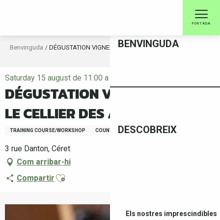
Aller
au
PORTADA
contenu
principal
BENVINGUDA
Benvinguda
DÉGUSTATION VIGNERONNE - LE CELLIER DES ARCADES
Saturday 15 august de 11:00 a 13:00
DÉGUSTATION VIGNERONNE -
LE CELLIER DES ARCADES
DESCOBREIX
TRAINING COURSE/WORKSHOP
COUNTRY
WINE/OENOLOGY
3 rue Danton, Céret
Com arribar-hi
Ajouter aux favoris
Compartir
Els nostres imprescindibles