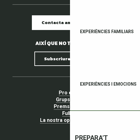
Contacta amb nosaltres
EXPERIÈNCIES FAMILIARS
AIXÍ QUE NO TENIM PEDRES.
Subscriure al butlletí
EXPERIÈNCIES I EMOCIONS
Pro espai
Grups espai
Premsa espai
Fullets
La nostra opinió importa !
PREPARA'T