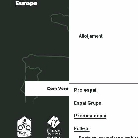
Europe
Allotjament
Restaurants
Com Venir ?
Pro espai
Espai Grups
Premsa espai
Fullets
Socis en les vostres aventur