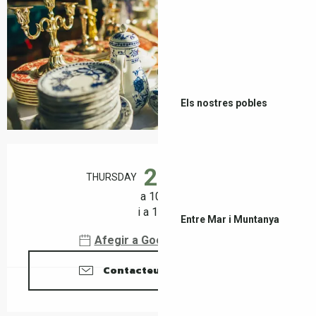
Els nostres pobles
Horaris i dades de contacte
20
THURSDAY
AUGUST
a 10:00
i a 18:00
Entre Mar i Muntanya
Afegir a Google Calendar
Contacteu amb nosaltres