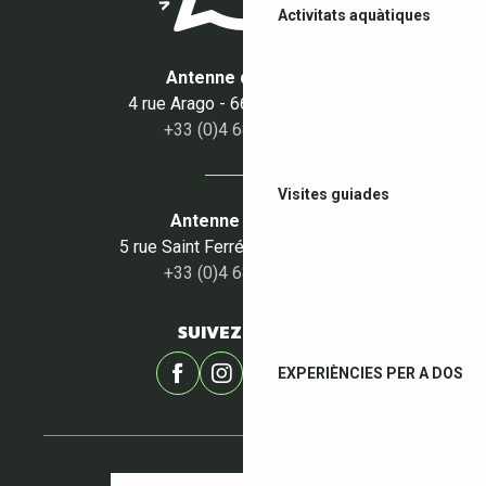
Activitats aquàtiques
Antenne du Boulou
4 rue Arago - 66160 Le Boulou
+33 (0)4 68 87 50 95
Visites guiades
Antenne du Céret
5 rue Saint Ferréol - 66400 Céret
+33 (0)4 68 87 00 53
SUIVEZ-NOUS !
EXPERIÈNCIES PER A DOS