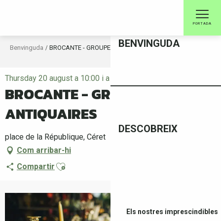
Aller
au
PORTADA
contenu
principal
BENVINGUDA
Benvinguda
BROCANTE - GROUPEMENT DES ANTIQUAIRES
Thursday 20 august a 10:00 i a 18:00
BROCANTE - GROUPEMENT DES
ANTIQUAIRES
DESCOBREIX
place de la République, Céret
Com arribar-hi
Ajouter aux favoris
Compartir
Els nostres imprescindibles