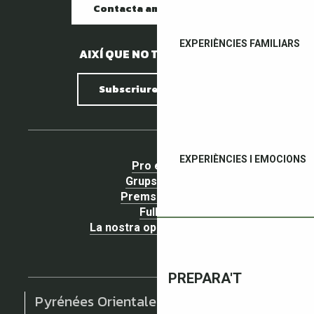
Contacta amb nosaltres
EXPERIÈNCIES FAMILIARS
AIXÍ QUE NO TENIM PEDRES.
Subscriure al butlletí
EXPERIÈNCIES I EMOCIONS
Pro espai
Grups espai
Premsa espai
Fullets
La nostra opinió importa !
PREPARA'T
Pyrénées Orientales