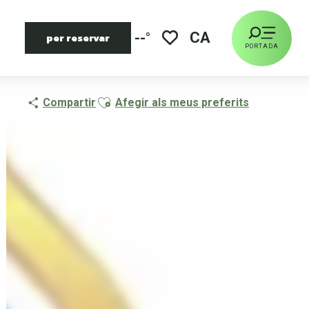
CA
--°
per reservar
PORTADA
Voir les favoris
Ajouter aux favoris
Compartir
Afegir als meus preferits