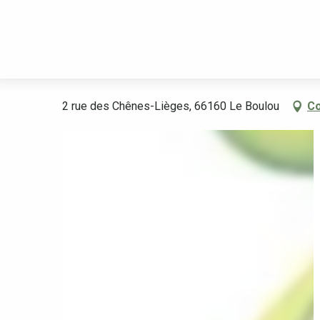
Aller
Benvinguda
BOULOU LOISIRS CULTURE
au
contenu
principal
BOULOU LOISIRS CULTURE
2 rue des Chênes-Lièges, 66160 Le Boulou
Co