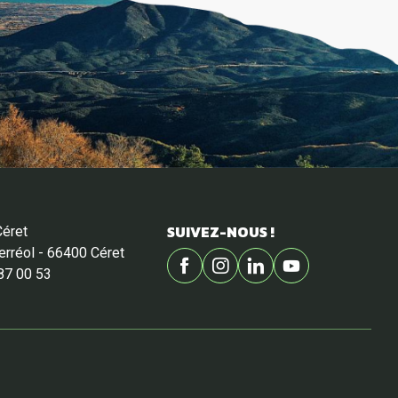
SUIVEZ-NOUS !
Céret
Ferréol - 66400 Céret
87 00 53