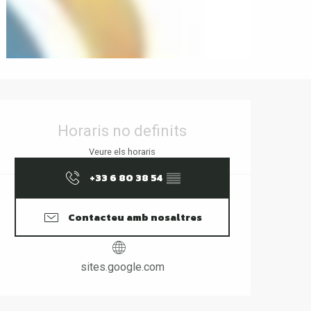
Horaris i dades de contact
Horaris no definits
Veure els horaris
+33 6 80 38 54
▒▒
Contacteu amb nosaltres
sites.google.com