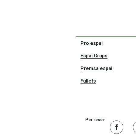
Pro espai
Espai Grups
Socis en les vostres ave
Premsa espai
Fullets
Per reservar