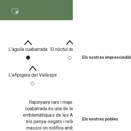
Ajouter aux favoris
L’àguila cuabarrada
El nòctul de Leisler
Els nostres imprescindib
L’efipigera del Vallespir
Rapinyaire rara i majestuosa, l’àguila
cuabarrada és una de les espècies més
emblemàtiques de les Alberes. Freqüenta
Els nostres pobles
els penya-segats i relleus rocosos del
massís on nidifica amb discreció. Molt