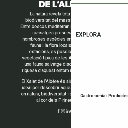
DE L’ALBÈRE
La natura revela tota la riquesa de la
biodiversitat del massís de les Alberes.
Entre boscos mediterranis, camins ombrívols
i paisatges preservats, s’hi troben
EXPLORA
nombroses espècies emblemàtiques de la
fauna i la flora locals. Al llarg de les
estacions, és possible observar una
vegetació típica de les Alberes, però també
una fauna salvatge discreta que fa tota la
riquesa d’aquest entorn natural excepcional.
El Xalet de l’Albère és així un punt de partida
ideal per descobrir aquest ecosistema únic,
on natura, biodiversitat i paisatges es troben
Gastronomia i Productes
al cor dels Pirineus Orientals.