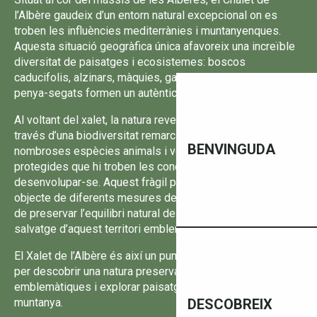
l’Albère gaudeix d’un entorn natural excepcional on es
troben les influències mediterrànies i muntanyenques.
Aquesta situació geogràfica única afavoreix una increïble
diversitat de paisatges i ecosistemes: boscos
caducifolis, alzinars, màquies, garrigues, zones rocoses i
penya-segats formen un autèntic mosaic natural.
Al voltant del xalet, la natura revela tota la seva riquesa a
través d’una biodiversitat remarcable. El territori acull
BENVINGUDA
nombroses espècies animals i vegetals rares o
protegides que hi troben les condicions ideals per
desenvolupar-se. Aquest fràgil patrimoni biològic és avui
objecte de diferents mesures de protecció amb l’objectiu
de preservar l’equilibri natural de les Alberes i la bellesa
salvatge d’aquest territori emblemàtic del Vallespir.
El Xalet de l’Albère és així un punt de partida privilegiat
per descobrir una natura preservada, observar espècies
emblemàtiques i explorar paisatges autèntics entre mar i
muntanya.
DESCOBREIX