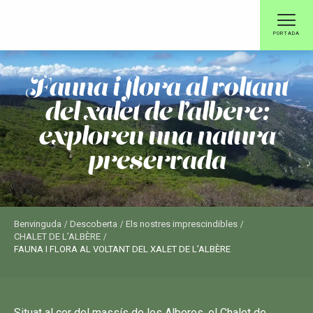
Aller
au
PORTADA
contenu
principal
fauna i flora al voltant
del xalet de l’albère:
exploreu una natura
preservada
Benvinguda
Descoberta
Els nostres imprescindibles
CHALET DE L’ALBÈRE
FAUNA I FLORA AL VOLTANT DEL XALET DE L’ALBÈRE
Situat al cor del massís de les Alberes, el Chalet de