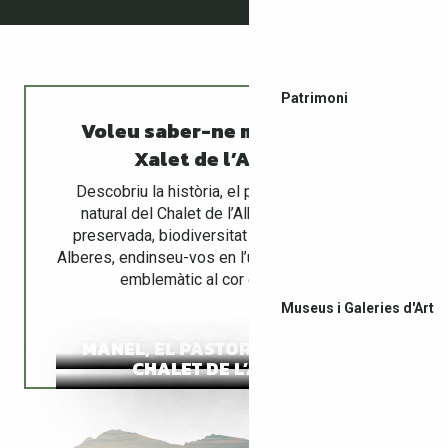
Patrimoni
Voleu saber-ne més sobre el
Xalet de l’Albère?
Descobriu la història, el patrimoni i l’entorn
natural del Chalet de l’Albère. Entre natura
preservada, biodiversitat i tradicions de les
Alberes, endinseu-vos en l’univers d’aquest lloc
emblemàtic al cor del massís.
Museus i Galeries d'Art
MANEL, EL PASTOR DE L’ALBERA
CHALET DE L’ALBÈRE