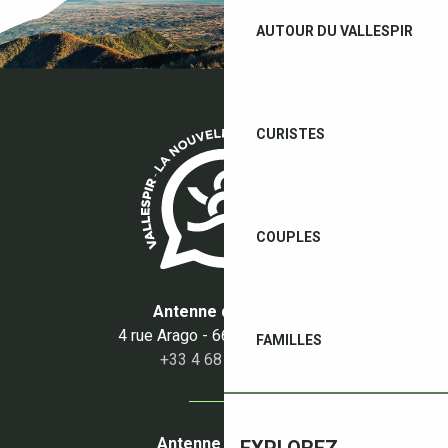
AUTOUR DU VALLESPIR
CURISTES
COUPLES
Antenne du Boulou
4 rue Arago - 66160 Le Boulou
FAMILLES
+33 4 68 87 50 95
Antenne du Céret
EXPLOREZ