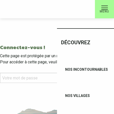
Aller
au
MENU
ACCUEIL
contenu
principal
DÉCOUVREZ
Connectez-vous !
Cette page est protégée par un mot de passe.
Pour accéder à cette page, veuillez saisir un mot de passe :
NOS INCONTOURNABLES
NOS VILLAGES