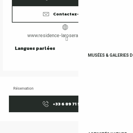
Contactez-nous
www.residence-laroseraie-leboulou.fr
Langues parlées
Langues parlées
MUSÉES & GALERIES D
Réservation
+33 6 89 71 59
▒▒