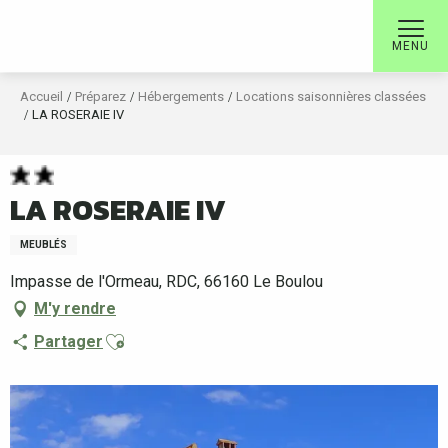
Aller
au
MENU
contenu
principal
Accueil
Préparez
Hébergements
Locations saisonnières classées
LA ROSERAIE IV
LA ROSERAIE IV
MEUBLÉS
Impasse de l'Ormeau, RDC, 66160 Le Boulou
M'y rendre
Ajouter aux favoris
Partager