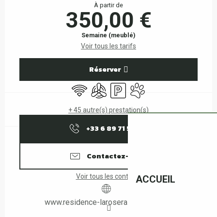
À partir de
350,00 €
Semaine (meublé)
Voir tous les tarifs
Réserver
WiFi
Air conditionné
Parking
Animaux acceptés
+ 45 autre(s) prestation(s)
+33 6 89 71 59
▒▒
Contactez-nous
Voir tous les contacts
ACCUEIL
www.residence-laroseraie-leboulou.fr