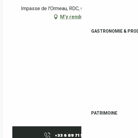
Impasse de l'Ormeau, RDC, 66160 Le Boulou
M'y rendre
GASTRONOMIE & PROD
PATRIMOINE
+33 6 89 71 59
▒▒