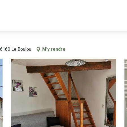
classées
APPARTEMENT N° 1 FROUIN
 66160 Le Boulou
M'y rendre