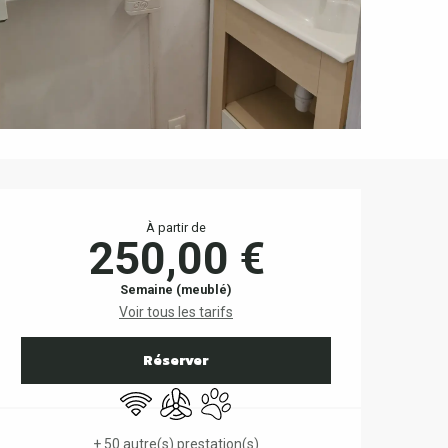
Ouverture et coordonnées
À partir de
250,00 €
Semaine (meublé)
Voir tous les tarifs
Réserver
WiFi
Air conditionné
Animaux acceptés
+ 50 autre(s) prestation(s)