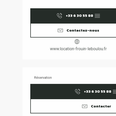
+33 6 30 55 88
▒▒
Contactez-nous
www.location-frouin-leboulou.fr
Réservation
+33 6 30 55 88
▒
Contacter