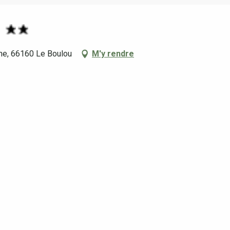
N
ine, 66160 Le Boulou
M'y rendre