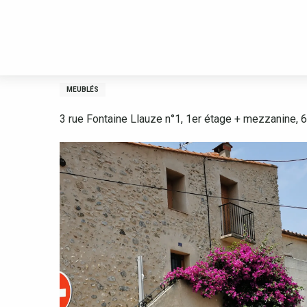
Aller
Accueil
Préparez
Hébergements
Locations saisonnières 
au
contenu
principal
APPARTEMENT N° 1 FROUIN
MEUBLÉS
3 rue Fontaine Llauze n°1, 1er étage + mezzanine,