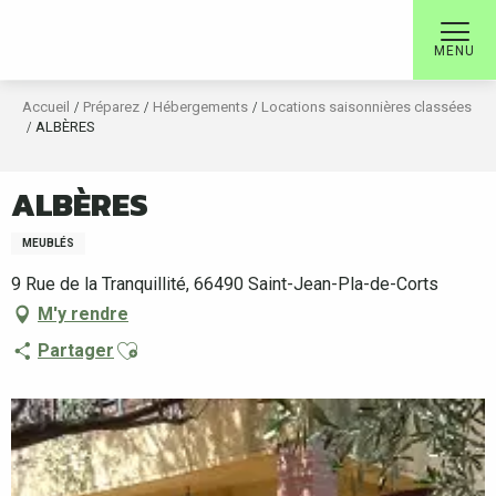
Aller
au
MENU
contenu
principal
Accueil
Préparez
Hébergements
Locations saisonnières classées
ALBÈRES
ALBÈRES
MEUBLÉS
9 Rue de la Tranquillité, 66490 Saint-Jean-Pla-de-Corts
M'y rendre
Ajouter aux favoris
Partager