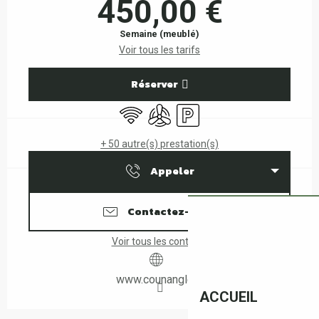
450,00 €
Semaine (meublé)
Voir tous les tarifs
Réserver
WiFi
Air conditionné
Parking
+ 50 autre(s) prestation(s)
Appeler
Contactez-nous
Voir tous les contacts
www.counangle.fr
ACCUEIL