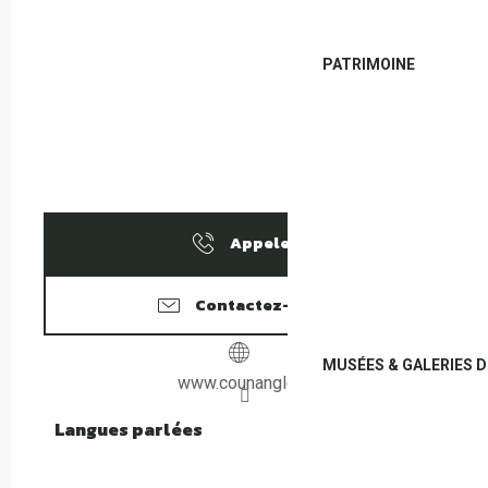
PATRIMOINE
Appeler
Contactez-nous
MUSÉES & GALERIES D
www.counangle.fr
Langues parlées
Langues parlées