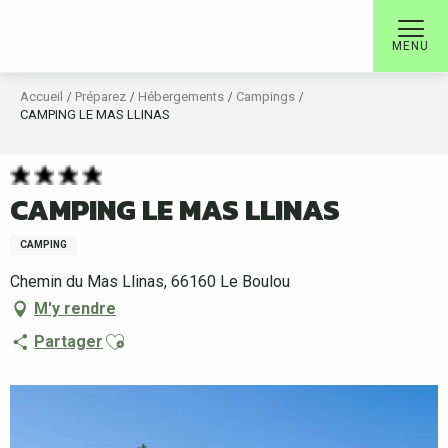
Aller
au
MENU
contenu
principal
Accueil
Préparez
Hébergements
Campings
CAMPING LE MAS LLINAS
CAMPING LE MAS LLINAS
CAMPING
Chemin du Mas Llinas, 66160 Le Boulou
M'y rendre
Ajouter aux favoris
Partager