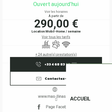
Ouvert aujourd'hui
Voir les horaires
À partir de
290,00 €
Location Mobil-Home / semaine
Voir tous les tarifs
Piscine
Animaux acceptés
WiFi
+ 24 autre(s) prestation(s)
+33 4 68 83 25
▒▒
Contactez-nous
www.mas-llinas.com
ACCUEIL
Page Facebook