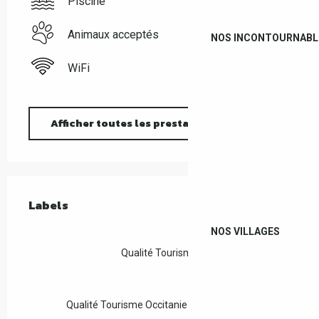
Piscine
Animaux acceptés
NOS INCONTOURNABL
WiFi
Afficher toutes les prestations
Offres de prestations
Labels
Labels
NOS VILLAGES
Qualité Tourisme
Qualité Tourisme Occitanie Sud de France